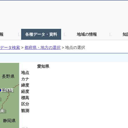
報
各種データ・資料
地域の情報
知
データ検索
>
都府県・地方の選択
>
地点の選択
愛知県
地点
カナ
緯度
経度
標高
区分
観測