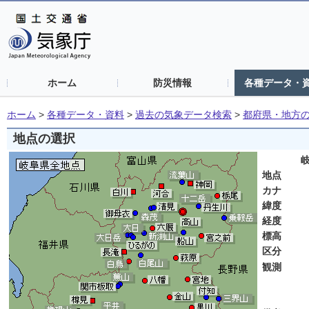
ホーム
防災情報
各種データ・
ホーム
>
各種データ・資料
>
過去の気象データ検索
>
都府県・地方
地点の選択
岐阜
地点
カナ
緯度
経度
標高
区分
観測