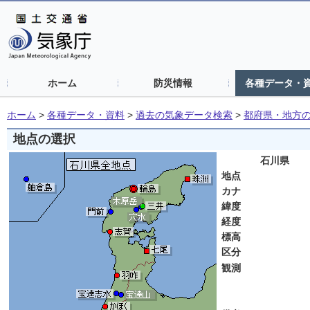
ホーム
防災情報
各種データ・
ホーム
>
各種データ・資料
>
過去の気象データ検索
>
都府県・地方
地点の選択
石川県
地点
カナ
緯度
経度
標高
区分
観測