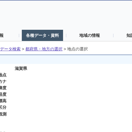
報
各種データ・資料
地域の情報
知
データ検索
>
都府県・地方の選択
>
地点の選択
滋賀県
地点
カナ
緯度
経度
標高
区分
観測