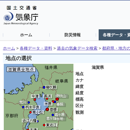
ホーム
防災情報
各種データ・
ホーム
>
各種データ・資料
>
過去の気象データ検索
>
都府県・地方
地点の選択
滋賀県
地点
カナ
緯度
経度
標高
区分
観測