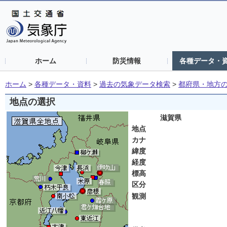
ホーム
防災情報
各種データ・
ホーム
>
各種データ・資料
>
過去の気象データ検索
>
都府県・地方
地点の選択
滋賀県
地点
カナ
緯度
経度
標高
区分
観測