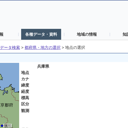
報
各種データ・資料
地域の情報
知
データ検索
>
都府県・地方の選択
>
地点の選択
兵庫県
地点
カナ
緯度
経度
標高
区分
観測