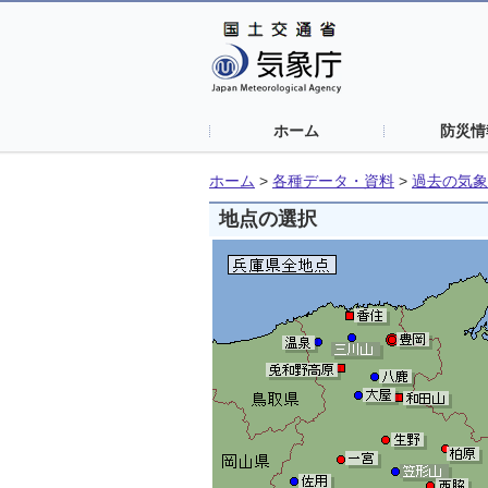
ホーム
防災情
ホーム
>
各種データ・資料
>
過去の気象
地点の選択