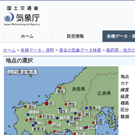
ホーム
防災情報
各種データ・
ホーム
>
各種データ・資料
>
過去の気象データ検索
>
都府県・地方
地点の選択
山
地点
カナ
緯度
経度
標高
区分
観測