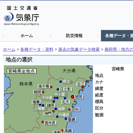
ホーム
防災情報
各種データ・
ホーム
>
各種データ・資料
>
過去の気象データ検索
>
都府県・地方
地点の選択
宮崎県
地点
カナ
緯度
経度
標高
区分
観測