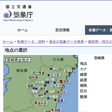
ホーム
防災情報
各種データ・
ホーム
>
各種データ・資料
>
過去の気象データ検索
>
都府県・地方
地点の選択
宮崎県
地点
カナ
緯度
経度
標高
区分
観測