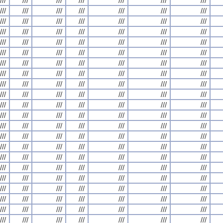
///
///
///
///
///
///
///
///
///
///
///
///
///
///
///
///
///
///
///
///
///
///
///
///
///
///
///
///
///
///
///
///
///
///
///
///
///
///
///
///
///
///
///
///
///
///
///
///
///
///
///
///
///
///
///
///
///
///
///
///
///
///
///
///
///
///
///
///
///
///
///
///
///
///
///
///
///
///
///
///
///
///
///
///
///
///
///
///
///
///
///
///
///
///
///
///
///
///
///
///
///
///
///
///
///
///
///
///
///
///
///
///
///
///
///
///
///
///
///
///
///
///
///
///
///
///
///
///
///
///
///
///
///
///
///
///
///
///
///
///
///
///
///
///
///
///
///
///
///
///
///
///
///
///