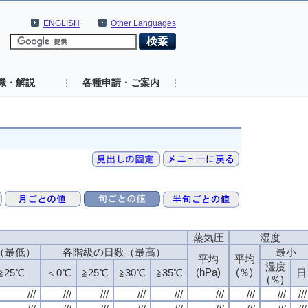
ENGLISH
Other Languages
識・解説
各種申請・ご案内
蒸気圧
湿度
（最低）
各階級の日数（最高）
最小
平均
平均
湿度
(hPa)
(％)
≧25℃
＜0℃
≧25℃
≧30℃
≧35℃
日
(％)
///
///
///
///
///
///
///
///
///