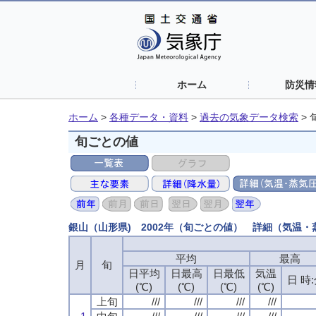
ホーム
防災情
ホーム
>
各種データ・資料
>
過去の気象データ検索
>
旬ごとの値
銀山（山形県) 2002年（旬ごとの値） 詳細（気温
平均
最高
月
旬
日平均
日最高
日最低
気温
日 時
(℃)
(℃)
(℃)
(℃)
上旬
///
///
///
///