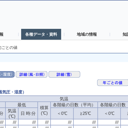
報
各種データ・資料
地域の情報
知
旬ごとの値
・蒸気圧・湿度）
気温
最低
各階級の日数（平均）
各階級の日数
積算
気温
(℃)
:分
日 時:分
＜0℃
≧25℃
＜0℃
(℃)
///
///
///
///
///
///
///