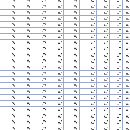
///
///
///
///
///
///
///
///
///
///
///
///
///
///
///
///
///
///
///
///
///
///
///
///
///
///
///
///
///
///
///
///
///
///
///
///
///
///
///
///
///
///
///
///
///
///
///
///
///
///
///
///
///
///
///
///
///
///
///
///
///
///
///
///
///
///
///
///
///
///
///
///
///
///
///
///
///
///
///
///
///
///
///
///
///
///
///
///
///
///
///
///
///
///
///
///
///
///
///
///
///
///
///
///
///
///
///
///
///
///
///
///
///
///
///
///
///
///
///
///
///
///
///
///
///
///
///
///
///
///
///
///
///
///
///
///
///
///
///
///
///
///
///
///
///
///
///
///
///
///
///
///
///
///
///
///
///
///
///
///
///
///
///
///
///
///
///
///
///
///
///
///
///
///
///
///
///
///
///
///
///
///
///
///
///
///
///
///
///
///
///
///
///
///
///
///
///
///