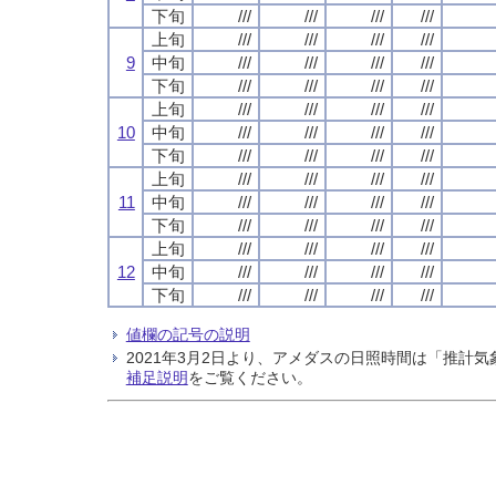
下旬
///
///
///
///
上旬
///
///
///
///
9
中旬
///
///
///
///
下旬
///
///
///
///
上旬
///
///
///
///
10
中旬
///
///
///
///
下旬
///
///
///
///
上旬
///
///
///
///
11
中旬
///
///
///
///
下旬
///
///
///
///
上旬
///
///
///
///
12
中旬
///
///
///
///
下旬
///
///
///
///
値欄の記号の説明
2021年3月2日より、アメダスの日照時間は「推
補足説明
をご覧ください。