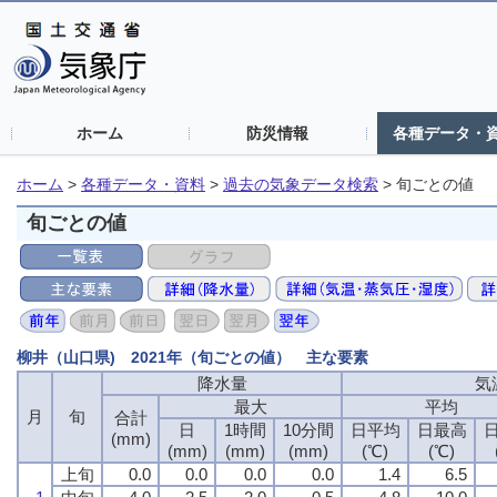
ホーム
防災情報
各種データ・
ホーム
>
各種データ・資料
>
過去の気象データ検索
>
旬ごとの値
旬ごとの値
柳井（山口県) 2021年（旬ごとの値） 主な要素
降水量
気
最大
平均
月
旬
合計
日
1時間
10分間
日平均
日最高
(mm)
(mm)
(mm)
(mm)
(℃)
(℃)
上旬
0.0
0.0
0.0
0.0
1.4
6.5