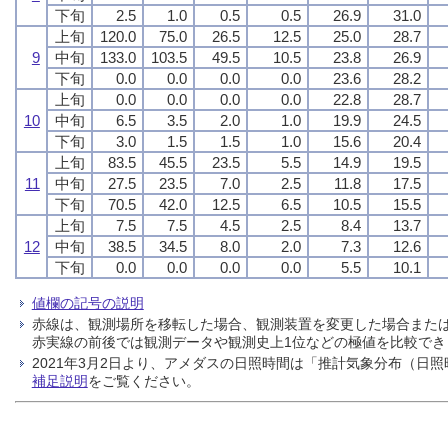
下旬
2.5
1.0
0.5
0.5
26.9
31.0
上旬
120.0
75.0
26.5
12.5
25.0
28.7
9
中旬
133.0
103.5
49.5
10.5
23.8
26.9
下旬
0.0
0.0
0.0
0.0
23.6
28.2
上旬
0.0
0.0
0.0
0.0
22.8
28.7
10
中旬
6.5
3.5
2.0
1.0
19.9
24.5
下旬
3.0
1.5
1.5
1.0
15.6
20.4
上旬
83.5
45.5
23.5
5.5
14.9
19.5
11
中旬
27.5
23.5
7.0
2.5
11.8
17.5
下旬
70.5
42.0
12.5
6.5
10.5
15.5
上旬
7.5
7.5
4.5
2.5
8.4
13.7
12
中旬
38.5
34.5
8.0
2.0
7.3
12.6
下旬
0.0
0.0
0.0
0.0
5.5
10.1
値欄の記号の説明
赤線は、観測場所を移転した場合、観測装置を変更した場合また
赤実線の前後では観測データや観測史上1位などの極値を比較で
2021年3月2日より、アメダスの日照時間は「推計気象分布（
補足説明
をご覧ください。