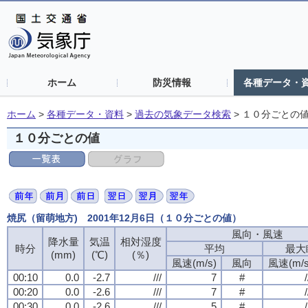
ホーム
防災情報
各種データ・
ホーム
>
各種データ・資料
>
過去の気象データ検索
>
１０分ごとの
１０分ごとの値
焼尻（留萌地方) 2001年12月6日（１０分ごとの値）
風向・風速
風向・風速
風向・風速
風向・風速
降水量
降水量
降水量
降水量
気温
気温
気温
気温
相対湿度
相対湿度
相対湿度
相対湿度
時分
時分
時分
時分
平均
平均
平均
平均
最大
最大
最大
最大
(mm)
(mm)
(mm)
(mm)
(℃)
(℃)
(℃)
(℃)
(％)
(％)
(％)
(％)
風速(m/s)
風速(m/s)
風速(m/s)
風速(m/s)
風向
風向
風向
風向
風速(m/s
風速(m/s
風速(m/s
風速(m/s
00:10
00:10
00:10
00:10
0.0
0.0
0.0
0.0
-2.7
-2.7
-2.7
-2.7
///
///
///
///
7
7
7
7
#
#
#
#
/
/
/
/
00:20
00:20
00:20
00:20
0.0
0.0
0.0
0.0
-2.6
-2.6
-2.6
-2.6
///
///
///
///
7
7
7
7
#
#
#
#
/
/
/
/
00:30
00:30
00:30
00:30
0.0
0.0
0.0
0.0
-2.6
-2.6
-2.6
-2.6
///
///
///
///
5
5
5
5
#
#
#
#
/
/
/
/