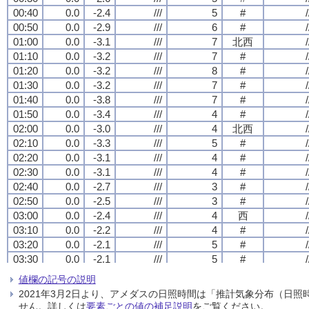
00:40
00:40
00:40
00:40
0.0
0.0
0.0
0.0
-2.4
-2.4
-2.4
-2.4
///
///
///
///
5
5
5
5
#
#
#
#
/
/
/
/
00:50
00:50
00:50
00:50
0.0
0.0
0.0
0.0
-2.9
-2.9
-2.9
-2.9
///
///
///
///
6
6
6
6
#
#
#
#
/
/
/
/
01:00
01:00
01:00
01:00
0.0
0.0
0.0
0.0
-3.1
-3.1
-3.1
-3.1
///
///
///
///
7
7
7
7
北西
北西
北西
北西
/
/
/
/
01:10
01:10
01:10
01:10
0.0
0.0
0.0
0.0
-3.2
-3.2
-3.2
-3.2
///
///
///
///
7
7
7
7
#
#
#
#
/
/
/
/
01:20
01:20
01:20
01:20
0.0
0.0
0.0
0.0
-3.2
-3.2
-3.2
-3.2
///
///
///
///
8
8
8
8
#
#
#
#
/
/
/
/
01:30
01:30
01:30
01:30
0.0
0.0
0.0
0.0
-3.2
-3.2
-3.2
-3.2
///
///
///
///
7
7
7
7
#
#
#
#
/
/
/
/
01:40
01:40
01:40
01:40
0.0
0.0
0.0
0.0
-3.8
-3.8
-3.8
-3.8
///
///
///
///
7
7
7
7
#
#
#
#
/
/
/
/
01:50
01:50
01:50
01:50
0.0
0.0
0.0
0.0
-3.4
-3.4
-3.4
-3.4
///
///
///
///
4
4
4
4
#
#
#
#
/
/
/
/
02:00
02:00
02:00
02:00
0.0
0.0
0.0
0.0
-3.0
-3.0
-3.0
-3.0
///
///
///
///
4
4
4
4
北西
北西
北西
北西
/
/
/
/
02:10
02:10
02:10
02:10
0.0
0.0
0.0
0.0
-3.3
-3.3
-3.3
-3.3
///
///
///
///
5
5
5
5
#
#
#
#
/
/
/
/
02:20
02:20
02:20
02:20
0.0
0.0
0.0
0.0
-3.1
-3.1
-3.1
-3.1
///
///
///
///
4
4
4
4
#
#
#
#
/
/
/
/
02:30
02:30
02:30
02:30
0.0
0.0
0.0
0.0
-3.1
-3.1
-3.1
-3.1
///
///
///
///
4
4
4
4
#
#
#
#
/
/
/
/
02:40
02:40
02:40
02:40
0.0
0.0
0.0
0.0
-2.7
-2.7
-2.7
-2.7
///
///
///
///
3
3
3
3
#
#
#
#
/
/
/
/
02:50
02:50
02:50
02:50
0.0
0.0
0.0
0.0
-2.5
-2.5
-2.5
-2.5
///
///
///
///
3
3
3
3
#
#
#
#
/
/
/
/
03:00
03:00
03:00
03:00
0.0
0.0
0.0
0.0
-2.4
-2.4
-2.4
-2.4
///
///
///
///
4
4
4
4
西
西
西
西
/
/
/
/
03:10
03:10
03:10
03:10
0.0
0.0
0.0
0.0
-2.2
-2.2
-2.2
-2.2
///
///
///
///
4
4
4
4
#
#
#
#
/
/
/
/
03:20
03:20
03:20
03:20
0.0
0.0
0.0
0.0
-2.1
-2.1
-2.1
-2.1
///
///
///
///
5
5
5
5
#
#
#
#
/
/
/
/
03:30
03:30
03:30
03:30
0.0
0.0
0.0
0.0
-2.1
-2.1
-2.1
-2.1
///
///
///
///
5
5
5
5
#
#
#
#
/
/
/
/
03:40
03:40
03:40
03:40
0.0
0.0
0.0
0.0
-2.0
-2.0
-2.0
-2.0
///
///
///
///
5
5
5
5
#
#
#
#
/
/
/
/
値欄の記号の説明
03:50
03:50
03:50
03:50
0.0
0.0
0.0
0.0
-2.1
-2.1
-2.1
-2.1
///
///
///
///
4
4
4
4
#
#
#
#
/
/
/
/
2021年3月2日より、アメダスの日照時間は「推計気象分布（日
04:00
04:00
04:00
04:00
0.0
0.0
0.0
0.0
-2.0
-2.0
-2.0
-2.0
///
///
///
///
4
4
4
4
西北西
西北西
西北西
西北西
/
/
/
/
せん。詳しくは
要素ごとの値の補足説明
をご覧ください。