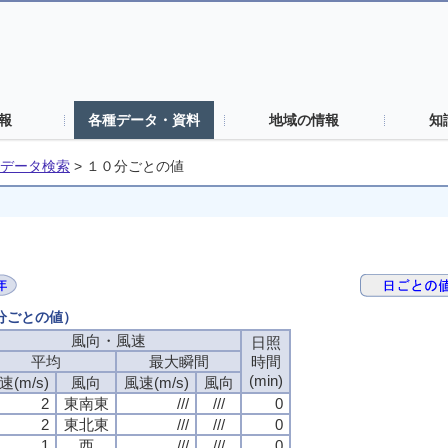
報
各種データ・資料
地域の情報
知
データ検索
>
１０分ごとの値
０分ごとの値）
風向・風速
日照
平均
最大瞬間
時間
(min)
速(m/s)
風向
風速(m/s)
風向
2
東南東
///
///
0
2
東北東
///
///
0
1
西
///
///
0