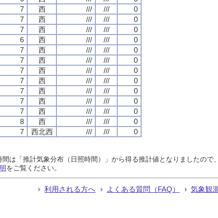
7
西
///
///
0
7
西
///
///
0
7
西
///
///
0
6
西
///
///
0
7
西
///
///
0
7
西
///
///
0
7
西
///
///
0
7
西
///
///
0
7
西
///
///
0
7
西
///
///
0
7
西
///
///
0
8
西
///
///
0
7
西北西
///
///
0
日照時間は「推計気象分布（日照時間）」から得る推計値となりましたの
明
をご覧ください。
利用される方へ
よくある質問（FAQ）
気象観