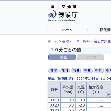
ホーム
防災情
ホーム
>
各種データ・資料
>
過去の気象
１０分ごとの値
焼尻（留萌地方) 2004年1月6日（１
降水量
降水量
降水量
降水量
気温
気温
気温
気温
相対湿度
相対湿度
相対湿度
相対湿度
時分
時分
時分
時分
(mm)
(mm)
(mm)
(mm)
(℃)
(℃)
(℃)
(℃)
(％)
(％)
(％)
(％)
風
風
風
風
00:10
00:10
00:10
00:10
0.0
0.0
0.0
0.0
-3.0
-3.0
-3.0
-3.0
///
///
///
///
00:20
00:20
00:20
00:20
0.0
0.0
0.0
0.0
-2.9
-2.9
-2.9
-2.9
///
///
///
///
00:30
00:30
00:30
00:30
0.0
0.0
0.0
0.0
-2.8
-2.8
-2.8
-2.8
///
///
///
///