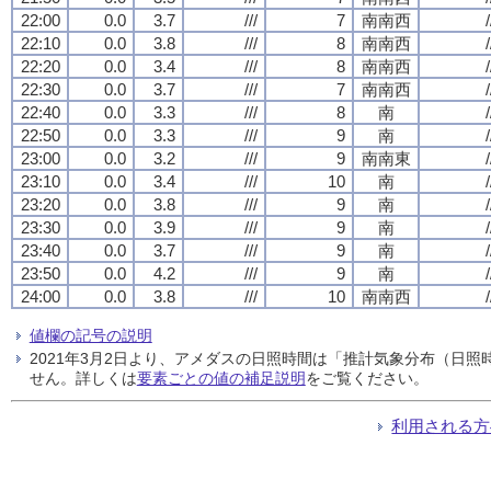
22:00
0.0
3.7
///
7
南南西
/
22:10
0.0
3.8
///
8
南南西
/
22:20
0.0
3.4
///
8
南南西
/
22:30
0.0
3.7
///
7
南南西
/
22:40
0.0
3.3
///
8
南
/
22:50
0.0
3.3
///
9
南
/
23:00
0.0
3.2
///
9
南南東
/
23:10
0.0
3.4
///
10
南
/
23:20
0.0
3.8
///
9
南
/
23:30
0.0
3.9
///
9
南
/
23:40
0.0
3.7
///
9
南
/
23:50
0.0
4.2
///
9
南
/
24:00
0.0
3.8
///
10
南南西
/
値欄の記号の説明
2021年3月2日より、アメダスの日照時間は「推計気象分布（日
せん。詳しくは
要素ごとの値の補足説明
をご覧ください。
利用される方