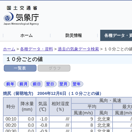
ホーム
防災情報
各種データ・
ホーム
>
各種データ・資料
>
過去の気象データ検索
>
１０分ごとの
１０分ごとの値
焼尻（留萌地方) 2004年12月6日（１０分ごとの値）
風向・風速
降水量
気温
相対湿度
時分
平均
最大
(mm)
(℃)
(％)
風速(m/s)
風向
風速(m/s
00:10
0.0
-1.0
///
9
北北東
/
00:20
0.0
-0.8
///
8
北北東
/
00:30
0.0
-0.9
///
8
北北東
/