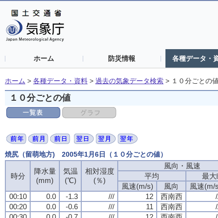
ホーム
防災情報
各種データ・
ホーム
>
各種データ・資料
>
過去の気象データ検索
>
１０分ごとの
１０分ごとの値
焼尻（留萌地方) 2005年1月6日（１０分ごとの値）
風向・風速
降水量
気温
相対湿度
時分
平均
最大
(mm)
(℃)
(％)
風速(m/s)
風向
風速(m/s
00:10
0.0
-1.3
///
12
西南西
/
00:20
0.0
-0.6
///
11
西南西
/
00:30
0.0
-0.7
///
12
西南西
/