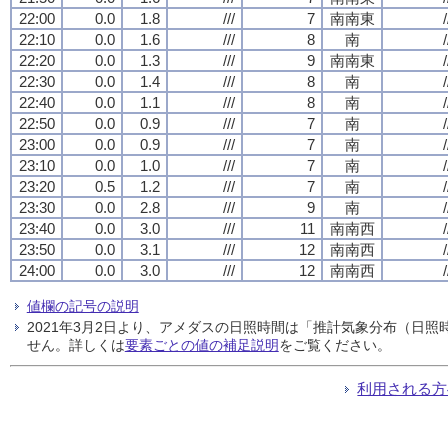
22:00
0.0
1.8
///
7
南南東
/
22:10
0.0
1.6
///
8
南
/
22:20
0.0
1.3
///
9
南南東
/
22:30
0.0
1.4
///
8
南
/
22:40
0.0
1.1
///
8
南
/
22:50
0.0
0.9
///
7
南
/
23:00
0.0
0.9
///
7
南
/
23:10
0.0
1.0
///
7
南
/
23:20
0.5
1.2
///
7
南
/
23:30
0.0
2.8
///
9
南
/
23:40
0.0
3.0
///
11
南南西
/
23:50
0.0
3.1
///
12
南南西
/
24:00
0.0
3.0
///
12
南南西
/
値欄の記号の説明
2021年3月2日より、アメダスの日照時間は「推計気象分布（日
せん。詳しくは
要素ごとの値の補足説明
をご覧ください。
利用される方