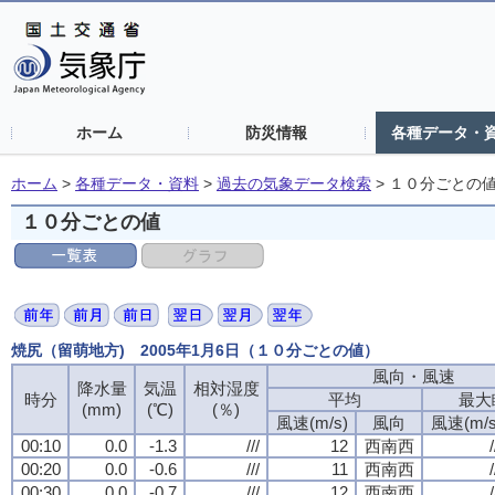
ホーム
防災情報
各種データ・
ホーム
>
各種データ・資料
>
過去の気象データ検索
>
１０分ごとの
１０分ごとの値
焼尻（留萌地方) 2005年1月6日（１０分ごとの値）
風向・風速
風向・風速
風向・風速
風向・風速
降水量
降水量
降水量
降水量
気温
気温
気温
気温
相対湿度
相対湿度
相対湿度
相対湿度
時分
時分
時分
時分
平均
平均
平均
平均
最大
最大
最大
最大
(mm)
(mm)
(mm)
(mm)
(℃)
(℃)
(℃)
(℃)
(％)
(％)
(％)
(％)
風速(m/s)
風速(m/s)
風速(m/s)
風速(m/s)
風向
風向
風向
風向
風速(m/s
風速(m/s
風速(m/s
風速(m/s
00:10
00:10
00:10
00:10
0.0
0.0
0.0
0.0
-1.3
-1.3
-1.3
-1.3
///
///
///
///
12
12
12
12
西南西
西南西
西南西
西南西
/
/
/
/
00:20
00:20
00:20
00:20
0.0
0.0
0.0
0.0
-0.6
-0.6
-0.6
-0.6
///
///
///
///
11
11
11
11
西南西
西南西
西南西
西南西
/
/
/
/
00:30
00:30
00:30
00:30
0.0
0.0
0.0
0.0
-0.7
-0.7
-0.7
-0.7
///
///
///
///
12
12
12
12
西南西
西南西
西南西
西南西
/
/
/
/