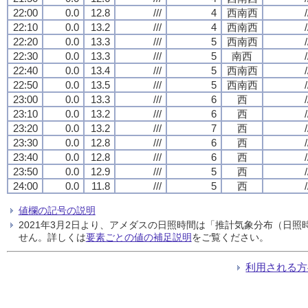
22:00
0.0
12.8
///
4
西南西
/
22:10
0.0
13.2
///
4
西南西
/
22:20
0.0
13.3
///
5
西南西
/
22:30
0.0
13.3
///
5
南西
/
22:40
0.0
13.4
///
5
西南西
/
22:50
0.0
13.5
///
5
西南西
/
23:00
0.0
13.3
///
6
西
/
23:10
0.0
13.2
///
6
西
/
23:20
0.0
13.2
///
7
西
/
23:30
0.0
12.8
///
6
西
/
23:40
0.0
12.8
///
6
西
/
23:50
0.0
12.9
///
5
西
/
24:00
0.0
11.8
///
5
西
/
値欄の記号の説明
2021年3月2日より、アメダスの日照時間は「推計気象分布（日
せん。詳しくは
要素ごとの値の補足説明
をご覧ください。
利用される方