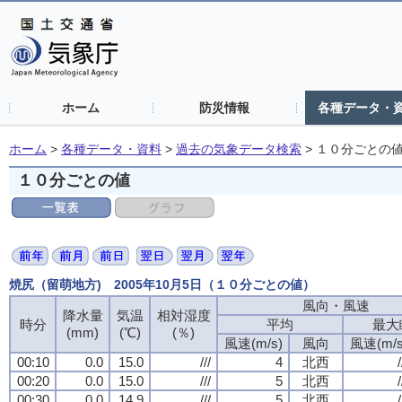
ホーム
防災情報
各種データ・
ホーム
>
各種データ・資料
>
過去の気象データ検索
>
１０分ごとの
１０分ごとの値
焼尻（留萌地方) 2005年10月5日（１０分ごとの値）
風向・風速
降水量
気温
相対湿度
時分
平均
最大
(mm)
(℃)
(％)
風速(m/s)
風向
風速(m/s
00:10
0.0
15.0
///
4
北西
/
00:20
0.0
15.0
///
5
北西
/
00:30
0.0
14.9
///
5
北西
/