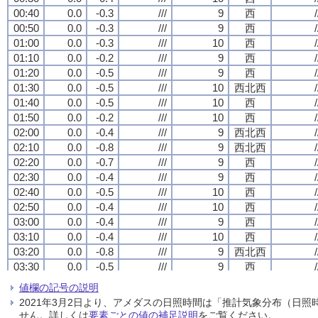
00:40
00:40
00:40
00:40
0.0
0.0
0.0
0.0
-0.3
-0.3
-0.3
-0.3
///
///
///
///
9
9
9
9
西
西
西
西
/
/
/
/
00:50
00:50
00:50
00:50
0.0
0.0
0.0
0.0
-0.3
-0.3
-0.3
-0.3
///
///
///
///
9
9
9
9
西
西
西
西
/
/
/
/
01:00
01:00
01:00
01:00
0.0
0.0
0.0
0.0
-0.3
-0.3
-0.3
-0.3
///
///
///
///
10
10
10
10
西
西
西
西
/
/
/
/
01:10
01:10
01:10
01:10
0.0
0.0
0.0
0.0
-0.2
-0.2
-0.2
-0.2
///
///
///
///
9
9
9
9
西
西
西
西
/
/
/
/
01:20
01:20
01:20
01:20
0.0
0.0
0.0
0.0
-0.5
-0.5
-0.5
-0.5
///
///
///
///
9
9
9
9
西
西
西
西
/
/
/
/
01:30
01:30
01:30
01:30
0.0
0.0
0.0
0.0
-0.5
-0.5
-0.5
-0.5
///
///
///
///
10
10
10
10
西北西
西北西
西北西
西北西
/
/
/
/
01:40
01:40
01:40
01:40
0.0
0.0
0.0
0.0
-0.5
-0.5
-0.5
-0.5
///
///
///
///
10
10
10
10
西
西
西
西
/
/
/
/
01:50
01:50
01:50
01:50
0.0
0.0
0.0
0.0
-0.2
-0.2
-0.2
-0.2
///
///
///
///
10
10
10
10
西
西
西
西
/
/
/
/
02:00
02:00
02:00
02:00
0.0
0.0
0.0
0.0
-0.4
-0.4
-0.4
-0.4
///
///
///
///
9
9
9
9
西北西
西北西
西北西
西北西
/
/
/
/
02:10
02:10
02:10
02:10
0.0
0.0
0.0
0.0
-0.8
-0.8
-0.8
-0.8
///
///
///
///
9
9
9
9
西北西
西北西
西北西
西北西
/
/
/
/
02:20
02:20
02:20
02:20
0.0
0.0
0.0
0.0
-0.7
-0.7
-0.7
-0.7
///
///
///
///
9
9
9
9
西
西
西
西
/
/
/
/
02:30
02:30
02:30
02:30
0.0
0.0
0.0
0.0
-0.4
-0.4
-0.4
-0.4
///
///
///
///
9
9
9
9
西
西
西
西
/
/
/
/
02:40
02:40
02:40
02:40
0.0
0.0
0.0
0.0
-0.5
-0.5
-0.5
-0.5
///
///
///
///
10
10
10
10
西
西
西
西
/
/
/
/
02:50
02:50
02:50
02:50
0.0
0.0
0.0
0.0
-0.4
-0.4
-0.4
-0.4
///
///
///
///
10
10
10
10
西
西
西
西
/
/
/
/
03:00
03:00
03:00
03:00
0.0
0.0
0.0
0.0
-0.4
-0.4
-0.4
-0.4
///
///
///
///
9
9
9
9
西
西
西
西
/
/
/
/
03:10
03:10
03:10
03:10
0.0
0.0
0.0
0.0
-0.4
-0.4
-0.4
-0.4
///
///
///
///
10
10
10
10
西
西
西
西
/
/
/
/
03:20
03:20
03:20
03:20
0.0
0.0
0.0
0.0
-0.8
-0.8
-0.8
-0.8
///
///
///
///
9
9
9
9
西北西
西北西
西北西
西北西
/
/
/
/
03:30
03:30
03:30
03:30
0.0
0.0
0.0
0.0
-0.5
-0.5
-0.5
-0.5
///
///
///
///
9
9
9
9
西
西
西
西
/
/
/
/
03:40
03:40
03:40
03:40
0.0
0.0
0.0
0.0
-0.3
-0.3
-0.3
-0.3
///
///
///
///
9
9
9
9
西北西
西北西
西北西
西北西
/
/
/
/
値欄の記号の説明
03:50
03:50
03:50
03:50
0.0
0.0
0.0
0.0
-0.3
-0.3
-0.3
-0.3
///
///
///
///
9
9
9
9
西
西
西
西
/
/
/
/
2021年3月2日より、アメダスの日照時間は「推計気象分布（日
04:00
04:00
04:00
04:00
0.0
0.0
0.0
0.0
-0.3
-0.3
-0.3
-0.3
///
///
///
///
9
9
9
9
西北西
西北西
西北西
西北西
/
/
/
/
せん。詳しくは
要素ごとの値の補足説明
をご覧ください。