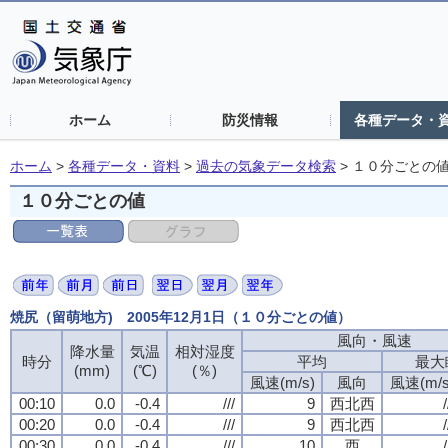
ホーム
防災情報
各種データ・
ホーム
>
各種データ・資料
>
過去の気象データ検索
>
１０分ごとの
１０分ごとの値
焼尻（留萌地方) 2005年12月1日（１０分ごとの値）
風向・風速
風向・風速
風向・風速
風向・風速
降水量
降水量
降水量
降水量
気温
気温
気温
気温
相対湿度
相対湿度
相対湿度
相対湿度
時分
時分
時分
時分
平均
平均
平均
平均
最大
最大
最大
最大
(mm)
(mm)
(mm)
(mm)
(℃)
(℃)
(℃)
(℃)
(％)
(％)
(％)
(％)
風速(m/s)
風速(m/s)
風速(m/s)
風速(m/s)
風向
風向
風向
風向
風速(m/s
風速(m/s
風速(m/s
風速(m/s
00:10
00:10
00:10
00:10
0.0
0.0
0.0
0.0
-0.4
-0.4
-0.4
-0.4
///
///
///
///
9
9
9
9
西北西
西北西
西北西
西北西
/
/
/
/
00:20
00:20
00:20
00:20
0.0
0.0
0.0
0.0
-0.4
-0.4
-0.4
-0.4
///
///
///
///
9
9
9
9
西北西
西北西
西北西
西北西
/
/
/
/
00:30
00:30
00:30
00:30
0.0
0.0
0.0
0.0
-0.4
-0.4
-0.4
-0.4
///
///
///
///
10
10
10
10
西
西
西
西
/
/
/
/