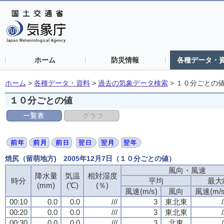
ホーム
防災情報
各種データ・
ホーム
>
各種データ・資料
>
過去の気象データ検索
>
１０分ごとの
１０分ごとの値
焼尻（留萌地方) 2005年12月7日（１０分ごとの値）
風向・風速
風向・風速
風向・風速
風向・風速
降水量
降水量
降水量
降水量
気温
気温
気温
気温
相対湿度
相対湿度
相対湿度
相対湿度
時分
時分
時分
時分
平均
平均
平均
平均
最大
最大
最大
最大
(mm)
(mm)
(mm)
(mm)
(℃)
(℃)
(℃)
(℃)
(％)
(％)
(％)
(％)
風速(m/s)
風速(m/s)
風速(m/s)
風速(m/s)
風向
風向
風向
風向
風速(m/s
風速(m/s
風速(m/s
風速(m/s
00:10
00:10
00:10
00:10
0.0
0.0
0.0
0.0
0.0
0.0
0.0
0.0
///
///
///
///
3
3
3
3
東北東
東北東
東北東
東北東
/
/
/
/
00:20
00:20
00:20
00:20
0.0
0.0
0.0
0.0
0.0
0.0
0.0
0.0
///
///
///
///
3
3
3
3
東北東
東北東
東北東
東北東
/
/
/
/
00:30
00:30
00:30
00:30
0.0
0.0
0.0
0.0
0.0
0.0
0.0
0.0
///
///
///
///
3
3
3
3
北東
北東
北東
北東
/
/
/
/