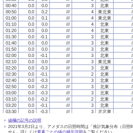
00:40
00:40
00:40
00:40
0.0
0.0
0.0
0.0
0.0
0.0
0.0
0.0
///
///
///
///
3
3
3
3
北東
北東
北東
北東
/
/
/
/
00:50
00:50
00:50
00:50
0.0
0.0
0.0
0.0
0.2
0.2
0.2
0.2
///
///
///
///
4
4
4
4
東北東
東北東
東北東
東北東
/
/
/
/
01:00
01:00
01:00
01:00
0.0
0.0
0.0
0.0
0.1
0.1
0.1
0.1
///
///
///
///
4
4
4
4
東北東
東北東
東北東
東北東
/
/
/
/
01:10
01:10
01:10
01:10
0.0
0.0
0.0
0.0
0.0
0.0
0.0
0.0
///
///
///
///
4
4
4
4
北東
北東
北東
北東
/
/
/
/
01:20
01:20
01:20
01:20
0.0
0.0
0.0
0.0
0.0
0.0
0.0
0.0
///
///
///
///
4
4
4
4
北東
北東
北東
北東
/
/
/
/
01:30
01:30
01:30
01:30
0.0
0.0
0.0
0.0
-0.1
-0.1
-0.1
-0.1
///
///
///
///
3
3
3
3
北東
北東
北東
北東
/
/
/
/
01:40
01:40
01:40
01:40
0.0
0.0
0.0
0.0
0.0
0.0
0.0
0.0
///
///
///
///
3
3
3
3
北東
北東
北東
北東
/
/
/
/
01:50
01:50
01:50
01:50
0.0
0.0
0.0
0.0
0.0
0.0
0.0
0.0
///
///
///
///
3
3
3
3
北東
北東
北東
北東
/
/
/
/
02:00
02:00
02:00
02:00
0.0
0.0
0.0
0.0
-0.1
-0.1
-0.1
-0.1
///
///
///
///
3
3
3
3
北東
北東
北東
北東
/
/
/
/
02:10
02:10
02:10
02:10
0.0
0.0
0.0
0.0
0.0
0.0
0.0
0.0
///
///
///
///
3
3
3
3
東北東
東北東
東北東
東北東
/
/
/
/
02:20
02:20
02:20
02:20
0.0
0.0
0.0
0.0
-0.3
-0.3
-0.3
-0.3
///
///
///
///
3
3
3
3
北東
北東
北東
北東
/
/
/
/
02:30
02:30
02:30
02:30
0.0
0.0
0.0
0.0
-0.1
-0.1
-0.1
-0.1
///
///
///
///
2
2
2
2
北東
北東
北東
北東
/
/
/
/
02:40
02:40
02:40
02:40
0.0
0.0
0.0
0.0
-0.3
-0.3
-0.3
-0.3
///
///
///
///
3
3
3
3
北東
北東
北東
北東
/
/
/
/
02:50
02:50
02:50
02:50
0.0
0.0
0.0
0.0
-0.2
-0.2
-0.2
-0.2
///
///
///
///
3
3
3
3
北東
北東
北東
北東
/
/
/
/
03:00
03:00
03:00
03:00
0.0
0.0
0.0
0.0
-0.3
-0.3
-0.3
-0.3
///
///
///
///
3
3
3
3
北東
北東
北東
北東
/
/
/
/
03:10
03:10
03:10
03:10
0.0
0.0
0.0
0.0
-0.2
-0.2
-0.2
-0.2
///
///
///
///
2
2
2
2
北東
北東
北東
北東
/
/
/
/
03:20
03:20
03:20
03:20
0.0
0.0
0.0
0.0
-0.1
-0.1
-0.1
-0.1
///
///
///
///
3
3
3
3
北東
北東
北東
北東
/
/
/
/
03:30
03:30
03:30
03:30
0.0
0.0
0.0
0.0
-0.3
-0.3
-0.3
-0.3
///
///
///
///
3
3
3
3
北北東
北北東
北北東
北北東
/
/
/
/
03:40
03:40
03:40
03:40
0.0
0.0
0.0
0.0
-0.2
-0.2
-0.2
-0.2
///
///
///
///
3
3
3
3
北北東
北北東
北北東
北北東
/
/
/
/
値欄の記号の説明
03:50
03:50
03:50
03:50
0.0
0.0
0.0
0.0
-0.4
-0.4
-0.4
-0.4
///
///
///
///
3
3
3
3
北北東
北北東
北北東
北北東
/
/
/
/
2021年3月2日より、アメダスの日照時間は「推計気象分布（日
04:00
04:00
04:00
04:00
0.0
0.0
0.0
0.0
-0.4
-0.4
-0.4
-0.4
///
///
///
///
3
3
3
3
北東
北東
北東
北東
/
/
/
/
せん。詳しくは
要素ごとの値の補足説明
をご覧ください。