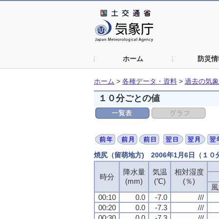
ホーム
防災情
ホーム
>
各種データ・資料
>
過去の気象
１０分ごとの値
焼尻（留萌地方) 2006年1月6日（１
降水量
降水量
降水量
降水量
気温
気温
気温
気温
相対湿度
相対湿度
相対湿度
相対湿度
時分
時分
時分
時分
(mm)
(mm)
(mm)
(mm)
(℃)
(℃)
(℃)
(℃)
(％)
(％)
(％)
(％)
風
風
風
風
00:10
00:10
00:10
00:10
0.0
0.0
0.0
0.0
-7.0
-7.0
-7.0
-7.0
///
///
///
///
00:20
00:20
00:20
00:20
0.0
0.0
0.0
0.0
-7.3
-7.3
-7.3
-7.3
///
///
///
///
00:30
00:30
00:30
00:30
0.0
0.0
0.0
0.0
-7.3
-7.3
-7.3
-7.3
///
///
///
///