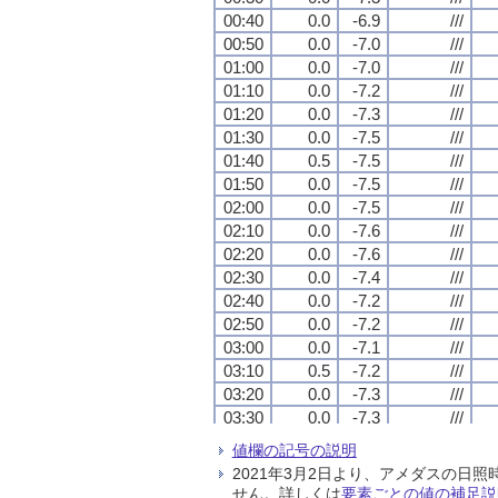
00:40
00:40
00:40
00:40
0.0
0.0
0.0
0.0
-6.9
-6.9
-6.9
-6.9
///
///
///
///
00:50
00:50
00:50
00:50
0.0
0.0
0.0
0.0
-7.0
-7.0
-7.0
-7.0
///
///
///
///
01:00
01:00
01:00
01:00
0.0
0.0
0.0
0.0
-7.0
-7.0
-7.0
-7.0
///
///
///
///
01:10
01:10
01:10
01:10
0.0
0.0
0.0
0.0
-7.2
-7.2
-7.2
-7.2
///
///
///
///
01:20
01:20
01:20
01:20
0.0
0.0
0.0
0.0
-7.3
-7.3
-7.3
-7.3
///
///
///
///
01:30
01:30
01:30
01:30
0.0
0.0
0.0
0.0
-7.5
-7.5
-7.5
-7.5
///
///
///
///
01:40
01:40
01:40
01:40
0.5
0.5
0.5
0.5
-7.5
-7.5
-7.5
-7.5
///
///
///
///
01:50
01:50
01:50
01:50
0.0
0.0
0.0
0.0
-7.5
-7.5
-7.5
-7.5
///
///
///
///
02:00
02:00
02:00
02:00
0.0
0.0
0.0
0.0
-7.5
-7.5
-7.5
-7.5
///
///
///
///
02:10
02:10
02:10
02:10
0.0
0.0
0.0
0.0
-7.6
-7.6
-7.6
-7.6
///
///
///
///
02:20
02:20
02:20
02:20
0.0
0.0
0.0
0.0
-7.6
-7.6
-7.6
-7.6
///
///
///
///
02:30
02:30
02:30
02:30
0.0
0.0
0.0
0.0
-7.4
-7.4
-7.4
-7.4
///
///
///
///
02:40
02:40
02:40
02:40
0.0
0.0
0.0
0.0
-7.2
-7.2
-7.2
-7.2
///
///
///
///
02:50
02:50
02:50
02:50
0.0
0.0
0.0
0.0
-7.2
-7.2
-7.2
-7.2
///
///
///
///
03:00
03:00
03:00
03:00
0.0
0.0
0.0
0.0
-7.1
-7.1
-7.1
-7.1
///
///
///
///
03:10
03:10
03:10
03:10
0.5
0.5
0.5
0.5
-7.2
-7.2
-7.2
-7.2
///
///
///
///
03:20
03:20
03:20
03:20
0.0
0.0
0.0
0.0
-7.3
-7.3
-7.3
-7.3
///
///
///
///
03:30
03:30
03:30
03:30
0.0
0.0
0.0
0.0
-7.3
-7.3
-7.3
-7.3
///
///
///
///
03:40
03:40
03:40
03:40
0.0
0.0
0.0
0.0
-7.4
-7.4
-7.4
-7.4
///
///
///
///
値欄の記号の説明
03:50
03:50
03:50
03:50
0.0
0.0
0.0
0.0
-7.4
-7.4
-7.4
-7.4
///
///
///
///
2021年3月2日より、アメダスの
04:00
04:00
04:00
04:00
0.5
0.5
0.5
0.5
-7.5
-7.5
-7.5
-7.5
///
///
///
///
せん。詳しくは
要素ごとの値の補足説