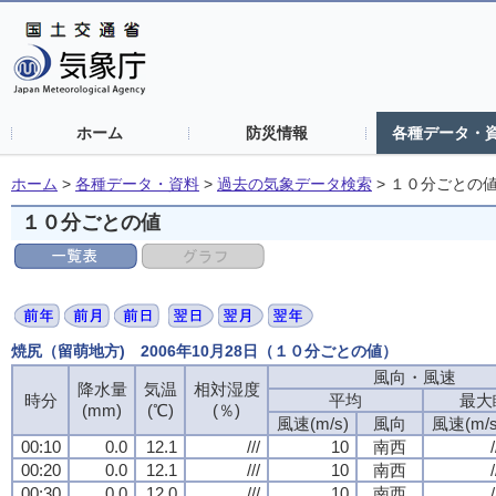
ホーム
防災情報
各種データ・
ホーム
>
各種データ・資料
>
過去の気象データ検索
>
１０分ごとの
１０分ごとの値
焼尻（留萌地方) 2006年10月28日（１０分ごとの値）
風向・風速
降水量
気温
相対湿度
時分
平均
最大
(mm)
(℃)
(％)
風速(m/s)
風向
風速(m/s
00:10
0.0
12.1
///
10
南西
/
00:20
0.0
12.1
///
10
南西
/
00:30
0.0
12.0
///
10
南西
/