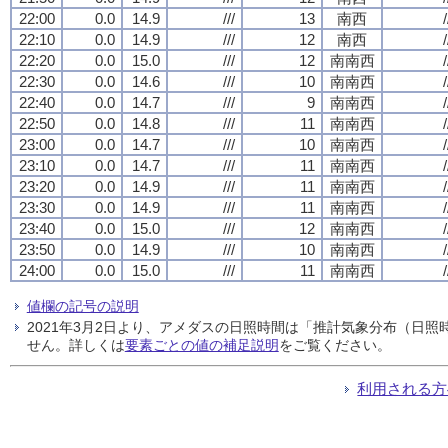
22:00
0.0
14.9
///
13
南西
/
22:10
0.0
14.9
///
12
南西
/
22:20
0.0
15.0
///
12
南南西
/
22:30
0.0
14.6
///
10
南南西
/
22:40
0.0
14.7
///
9
南南西
/
22:50
0.0
14.8
///
11
南南西
/
23:00
0.0
14.7
///
10
南南西
/
23:10
0.0
14.7
///
11
南南西
/
23:20
0.0
14.9
///
11
南南西
/
23:30
0.0
14.9
///
11
南南西
/
23:40
0.0
15.0
///
12
南南西
/
23:50
0.0
14.9
///
10
南南西
/
24:00
0.0
15.0
///
11
南南西
/
値欄の記号の説明
2021年3月2日より、アメダスの日照時間は「推計気象分布（日
せん。詳しくは
要素ごとの値の補足説明
をご覧ください。
利用される方