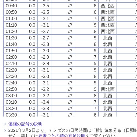
00:40
00:40
00:40
00:40
0.0
0.0
0.0
0.0
-3.5
-3.5
-3.5
-3.5
///
///
///
///
8
8
8
8
西北西
西北西
西北西
西北西
/
/
/
/
00:50
00:50
00:50
00:50
0.0
0.0
0.0
0.0
-3.5
-3.5
-3.5
-3.5
///
///
///
///
6
6
6
6
西北西
西北西
西北西
西北西
/
/
/
/
01:00
01:00
01:00
01:00
0.0
0.0
0.0
0.0
-3.1
-3.1
-3.1
-3.1
///
///
///
///
7
7
7
7
西北西
西北西
西北西
西北西
/
/
/
/
01:10
01:10
01:10
01:10
0.0
0.0
0.0
0.0
-3.1
-3.1
-3.1
-3.1
///
///
///
///
9
9
9
9
西北西
西北西
西北西
西北西
/
/
/
/
01:20
01:20
01:20
01:20
0.0
0.0
0.0
0.0
-2.7
-2.7
-2.7
-2.7
///
///
///
///
8
8
8
8
西北西
西北西
西北西
西北西
/
/
/
/
01:30
01:30
01:30
01:30
0.0
0.0
0.0
0.0
-2.7
-2.7
-2.7
-2.7
///
///
///
///
9
9
9
9
北西
北西
北西
北西
/
/
/
/
01:40
01:40
01:40
01:40
0.0
0.0
0.0
0.0
-2.8
-2.8
-2.8
-2.8
///
///
///
///
8
8
8
8
北西
北西
北西
北西
/
/
/
/
01:50
01:50
01:50
01:50
0.0
0.0
0.0
0.0
-3.0
-3.0
-3.0
-3.0
///
///
///
///
9
9
9
9
北西
北西
北西
北西
/
/
/
/
02:00
02:00
02:00
02:00
0.0
0.0
0.0
0.0
-2.9
-2.9
-2.9
-2.9
///
///
///
///
7
7
7
7
北西
北西
北西
北西
/
/
/
/
02:10
02:10
02:10
02:10
0.0
0.0
0.0
0.0
-2.9
-2.9
-2.9
-2.9
///
///
///
///
9
9
9
9
北西
北西
北西
北西
/
/
/
/
02:20
02:20
02:20
02:20
0.0
0.0
0.0
0.0
-3.1
-3.1
-3.1
-3.1
///
///
///
///
9
9
9
9
北西
北西
北西
北西
/
/
/
/
02:30
02:30
02:30
02:30
0.0
0.0
0.0
0.0
-3.0
-3.0
-3.0
-3.0
///
///
///
///
8
8
8
8
北西
北西
北西
北西
/
/
/
/
02:40
02:40
02:40
02:40
0.0
0.0
0.0
0.0
-3.1
-3.1
-3.1
-3.1
///
///
///
///
9
9
9
9
北西
北西
北西
北西
/
/
/
/
02:50
02:50
02:50
02:50
0.0
0.0
0.0
0.0
-3.2
-3.2
-3.2
-3.2
///
///
///
///
9
9
9
9
西北西
西北西
西北西
西北西
/
/
/
/
03:00
03:00
03:00
03:00
0.0
0.0
0.0
0.0
-3.2
-3.2
-3.2
-3.2
///
///
///
///
8
8
8
8
北西
北西
北西
北西
/
/
/
/
03:10
03:10
03:10
03:10
0.0
0.0
0.0
0.0
-3.4
-3.4
-3.4
-3.4
///
///
///
///
7
7
7
7
北西
北西
北西
北西
/
/
/
/
03:20
03:20
03:20
03:20
0.0
0.0
0.0
0.0
-3.3
-3.3
-3.3
-3.3
///
///
///
///
7
7
7
7
北西
北西
北西
北西
/
/
/
/
03:30
03:30
03:30
03:30
0.0
0.0
0.0
0.0
-3.1
-3.1
-3.1
-3.1
///
///
///
///
6
6
6
6
北西
北西
北西
北西
/
/
/
/
03:40
03:40
03:40
03:40
0.0
0.0
0.0
0.0
-3.3
-3.3
-3.3
-3.3
///
///
///
///
7
7
7
7
北西
北西
北西
北西
/
/
/
/
値欄の記号の説明
03:50
03:50
03:50
03:50
0.0
0.0
0.0
0.0
-3.3
-3.3
-3.3
-3.3
///
///
///
///
6
6
6
6
北西
北西
北西
北西
/
/
/
/
2021年3月2日より、アメダスの日照時間は「推計気象分布（日
04:00
04:00
04:00
04:00
0.0
0.0
0.0
0.0
-3.2
-3.2
-3.2
-3.2
///
///
///
///
7
7
7
7
北西
北西
北西
北西
/
/
/
/
せん。詳しくは
要素ごとの値の補足説明
をご覧ください。