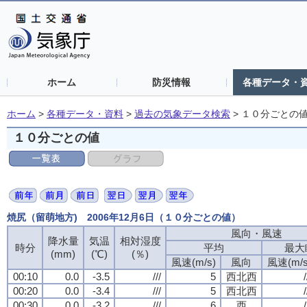
ホーム
防災情報
各種データ・
ホーム
>
各種データ・資料
>
過去の気象データ検索
>
１０分ごとの
１０分ごとの値
焼尻（留萌地方) 2006年12月6日（１０分ごとの値）
風向・風速
風向・風速
風向・風速
風向・風速
降水量
降水量
降水量
降水量
気温
気温
気温
気温
相対湿度
相対湿度
相対湿度
相対湿度
時分
時分
時分
時分
平均
平均
平均
平均
最大
最大
最大
最大
(mm)
(mm)
(mm)
(mm)
(℃)
(℃)
(℃)
(℃)
(％)
(％)
(％)
(％)
風速(m/s)
風速(m/s)
風速(m/s)
風速(m/s)
風向
風向
風向
風向
風速(m/s
風速(m/s
風速(m/s
風速(m/s
00:10
00:10
00:10
00:10
0.0
0.0
0.0
0.0
-3.5
-3.5
-3.5
-3.5
///
///
///
///
5
5
5
5
西北西
西北西
西北西
西北西
/
/
/
/
00:20
00:20
00:20
00:20
0.0
0.0
0.0
0.0
-3.4
-3.4
-3.4
-3.4
///
///
///
///
5
5
5
5
西北西
西北西
西北西
西北西
/
/
/
/
00:30
00:30
00:30
00:30
0.0
0.0
0.0
0.0
-3.2
-3.2
-3.2
-3.2
///
///
///
///
6
6
6
6
西
西
西
西
/
/
/
/