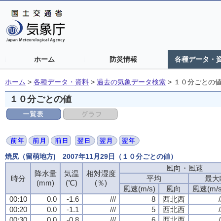
ホーム
防災情報
各種データ・
ホーム
>
各種データ・資料
>
過去の気象データ検索
>
１０分ごとの
１０分ごとの値
焼尻（留萌地方) 2007年11月29日（１０分ごとの値）
風向・風速
降水量
気温
相対湿度
時分
平均
最大
(mm)
(℃)
(％)
風速(m/s)
風向
風速(m/s
00:10
0.0
-1.6
///
8
西北西
/
00:20
0.0
-1.1
///
5
西北西
/
00:30
0.0
-0.8
///
6
西北西
/