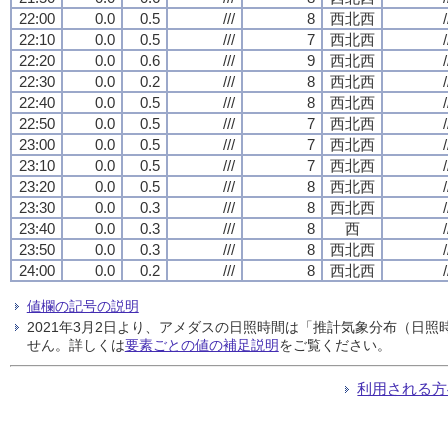
22:00
0.0
0.5
///
8
西北西
/
22:10
0.0
0.5
///
7
西北西
/
22:20
0.0
0.6
///
9
西北西
/
22:30
0.0
0.2
///
8
西北西
/
22:40
0.0
0.5
///
8
西北西
/
22:50
0.0
0.5
///
7
西北西
/
23:00
0.0
0.5
///
7
西北西
/
23:10
0.0
0.5
///
7
西北西
/
23:20
0.0
0.5
///
8
西北西
/
23:30
0.0
0.3
///
8
西北西
/
23:40
0.0
0.3
///
8
西
/
23:50
0.0
0.3
///
8
西北西
/
24:00
0.0
0.2
///
8
西北西
/
値欄の記号の説明
2021年3月2日より、アメダスの日照時間は「推計気象分布（日
せん。詳しくは
要素ごとの値の補足説明
をご覧ください。
利用される方