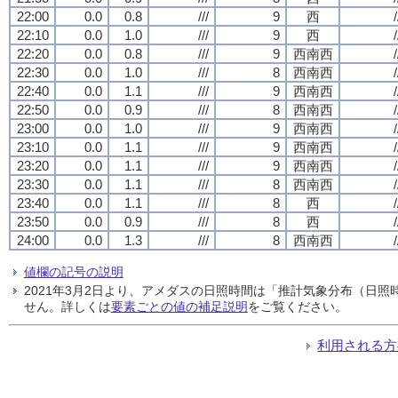
22:00
0.0
0.8
///
9
西
/
22:10
0.0
1.0
///
9
西
/
22:20
0.0
0.8
///
9
西南西
/
22:30
0.0
1.0
///
8
西南西
/
22:40
0.0
1.1
///
9
西南西
/
22:50
0.0
0.9
///
8
西南西
/
23:00
0.0
1.0
///
9
西南西
/
23:10
0.0
1.1
///
9
西南西
/
23:20
0.0
1.1
///
9
西南西
/
23:30
0.0
1.1
///
8
西南西
/
23:40
0.0
1.1
///
8
西
/
23:50
0.0
0.9
///
8
西
/
24:00
0.0
1.3
///
8
西南西
/
値欄の記号の説明
2021年3月2日より、アメダスの日照時間は「推計気象分布（日
せん。詳しくは
要素ごとの値の補足説明
をご覧ください。
利用される方