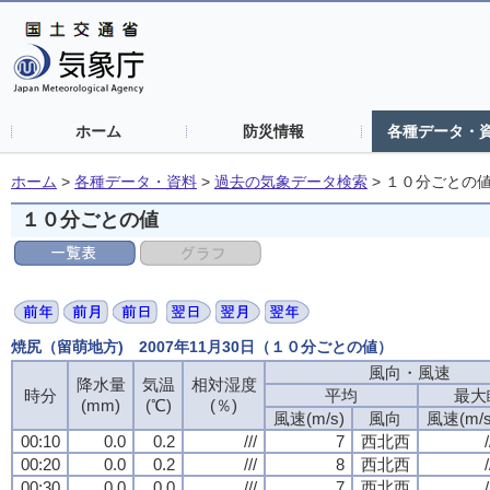
ホーム
防災情報
各種データ・
ホーム
>
各種データ・資料
>
過去の気象データ検索
>
１０分ごとの
１０分ごとの値
焼尻（留萌地方) 2007年11月30日（１０分ごとの値）
風向・風速
降水量
気温
相対湿度
時分
平均
最大
(mm)
(℃)
(％)
風速(m/s)
風向
風速(m/s
00:10
0.0
0.2
///
7
西北西
/
00:20
0.0
0.2
///
8
西北西
/
00:30
0.0
0.0
///
7
西北西
/