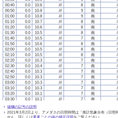
00:40
00:40
00:40
00:40
0.0
0.0
0.0
0.0
10.6
10.6
10.6
10.6
///
///
///
///
8
8
8
8
南
南
南
南
/
/
/
/
00:50
00:50
00:50
00:50
0.0
0.0
0.0
0.0
10.8
10.8
10.8
10.8
///
///
///
///
9
9
9
9
南
南
南
南
/
/
/
/
01:00
01:00
01:00
01:00
0.0
0.0
0.0
0.0
10.8
10.8
10.8
10.8
///
///
///
///
9
9
9
9
南
南
南
南
/
/
/
/
01:10
01:10
01:10
01:10
0.0
0.0
0.0
0.0
10.7
10.7
10.7
10.7
///
///
///
///
8
8
8
8
南
南
南
南
/
/
/
/
01:20
01:20
01:20
01:20
0.0
0.0
0.0
0.0
10.6
10.6
10.6
10.6
///
///
///
///
8
8
8
8
南
南
南
南
/
/
/
/
01:30
01:30
01:30
01:30
0.0
0.0
0.0
0.0
10.5
10.5
10.5
10.5
///
///
///
///
8
8
8
8
南
南
南
南
/
/
/
/
01:40
01:40
01:40
01:40
0.0
0.0
0.0
0.0
10.5
10.5
10.5
10.5
///
///
///
///
7
7
7
7
南
南
南
南
/
/
/
/
01:50
01:50
01:50
01:50
0.0
0.0
0.0
0.0
10.6
10.6
10.6
10.6
///
///
///
///
8
8
8
8
南
南
南
南
/
/
/
/
02:00
02:00
02:00
02:00
0.0
0.0
0.0
0.0
10.5
10.5
10.5
10.5
///
///
///
///
8
8
8
8
南
南
南
南
/
/
/
/
02:10
02:10
02:10
02:10
0.0
0.0
0.0
0.0
10.5
10.5
10.5
10.5
///
///
///
///
8
8
8
8
南
南
南
南
/
/
/
/
02:20
02:20
02:20
02:20
0.0
0.0
0.0
0.0
10.3
10.3
10.3
10.3
///
///
///
///
7
7
7
7
南
南
南
南
/
/
/
/
02:30
02:30
02:30
02:30
0.0
0.0
0.0
0.0
10.4
10.4
10.4
10.4
///
///
///
///
7
7
7
7
南
南
南
南
/
/
/
/
02:40
02:40
02:40
02:40
0.0
0.0
0.0
0.0
10.3
10.3
10.3
10.3
///
///
///
///
7
7
7
7
南
南
南
南
/
/
/
/
02:50
02:50
02:50
02:50
0.0
0.0
0.0
0.0
10.3
10.3
10.3
10.3
///
///
///
///
7
7
7
7
南
南
南
南
/
/
/
/
03:00
03:00
03:00
03:00
0.0
0.0
0.0
0.0
10.3
10.3
10.3
10.3
///
///
///
///
7
7
7
7
南
南
南
南
/
/
/
/
03:10
03:10
03:10
03:10
0.0
0.0
0.0
0.0
10.3
10.3
10.3
10.3
///
///
///
///
7
7
7
7
南
南
南
南
/
/
/
/
03:20
03:20
03:20
03:20
0.0
0.0
0.0
0.0
10.1
10.1
10.1
10.1
///
///
///
///
7
7
7
7
南
南
南
南
/
/
/
/
03:30
03:30
03:30
03:30
0.0
0.0
0.0
0.0
10.1
10.1
10.1
10.1
///
///
///
///
7
7
7
7
南
南
南
南
/
/
/
/
03:40
03:40
03:40
03:40
0.0
0.0
0.0
0.0
10.1
10.1
10.1
10.1
///
///
///
///
7
7
7
7
南
南
南
南
/
/
/
/
値欄の記号の説明
03:50
03:50
03:50
03:50
0.0
0.0
0.0
0.0
10.0
10.0
10.0
10.0
///
///
///
///
6
6
6
6
南
南
南
南
/
/
/
/
2021年3月2日より、アメダスの日照時間は「推計気象分布（日
04:00
04:00
04:00
04:00
0.0
0.0
0.0
0.0
9.9
9.9
9.9
9.9
///
///
///
///
6
6
6
6
南
南
南
南
/
/
/
/
せん。詳しくは
要素ごとの値の補足説明
をご覧ください。