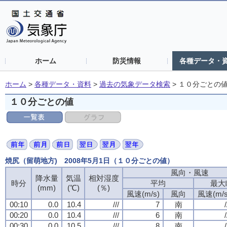
ホーム
防災情報
各種データ・
ホーム
>
各種データ・資料
>
過去の気象データ検索
>
１０分ごとの
１０分ごとの値
焼尻（留萌地方) 2008年5月1日（１０分ごとの値）
風向・風速
風向・風速
風向・風速
風向・風速
降水量
降水量
降水量
降水量
気温
気温
気温
気温
相対湿度
相対湿度
相対湿度
相対湿度
時分
時分
時分
時分
平均
平均
平均
平均
最大
最大
最大
最大
(mm)
(mm)
(mm)
(mm)
(℃)
(℃)
(℃)
(℃)
(％)
(％)
(％)
(％)
風速(m/s)
風速(m/s)
風速(m/s)
風速(m/s)
風向
風向
風向
風向
風速(m/s
風速(m/s
風速(m/s
風速(m/s
00:10
00:10
00:10
00:10
0.0
0.0
0.0
0.0
10.4
10.4
10.4
10.4
///
///
///
///
7
7
7
7
南
南
南
南
/
/
/
/
00:20
00:20
00:20
00:20
0.0
0.0
0.0
0.0
10.4
10.4
10.4
10.4
///
///
///
///
6
6
6
6
南
南
南
南
/
/
/
/
00:30
00:30
00:30
00:30
0.0
0.0
0.0
0.0
10.5
10.5
10.5
10.5
///
///
///
///
8
8
8
8
南
南
南
南
/
/
/
/