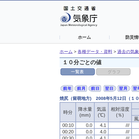
ホーム
防災情
ホーム
>
各種データ・資料
>
過去の気象
１０分ごとの値
焼尻（留萌地方) 2008年5月12日（１
降水量
気温
相対湿度
時分
(mm)
(℃)
(％)
風
00:10
0.0
4.1
///
00:20
0.0
4.0
///
00:30
0.0
4.1
///