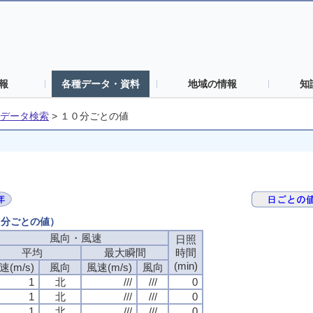
報
各種データ・資料
地域の情報
知
データ検索
>
１０分ごとの値
０分ごとの値）
風向・風速
日照
平均
最大瞬間
時間
(min)
速(m/s)
風向
風速(m/s)
風向
1
北
///
///
0
1
北
///
///
0
1
北
///
///
0