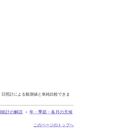
で、日照計による観測値と単純比較できま
測統計の解説
年・季節・各月の天候
このページのトップへ