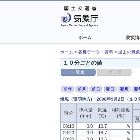
ホーム
防災情
ホーム
>
各種データ・資料
>
過去の気象
１０分ごとの値
焼尻（留萌地方) 2008年9月2日（１
降水量
降水量
降水量
降水量
気温
気温
気温
気温
相対湿度
相対湿度
相対湿度
相対湿度
時分
時分
時分
時分
(mm)
(mm)
(mm)
(mm)
(℃)
(℃)
(℃)
(℃)
(％)
(％)
(％)
(％)
風
風
風
風
00:10
00:10
00:10
00:10
0.0
0.0
0.0
0.0
19.7
19.7
19.7
19.7
///
///
///
///
00:20
00:20
00:20
00:20
0.0
0.0
0.0
0.0
19.7
19.7
19.7
19.7
///
///
///
///
00:30
00:30
00:30
00:30
0.0
0.0
0.0
0.0
19.6
19.6
19.6
19.6
///
///
///
///