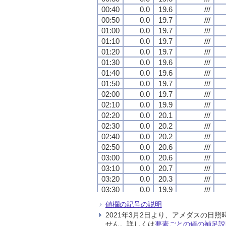
00:40
00:40
00:40
00:40
0.0
0.0
0.0
0.0
19.6
19.6
19.6
19.6
///
///
///
///
00:50
00:50
00:50
00:50
0.0
0.0
0.0
0.0
19.7
19.7
19.7
19.7
///
///
///
///
01:00
01:00
01:00
01:00
0.0
0.0
0.0
0.0
19.7
19.7
19.7
19.7
///
///
///
///
01:10
01:10
01:10
01:10
0.0
0.0
0.0
0.0
19.7
19.7
19.7
19.7
///
///
///
///
01:20
01:20
01:20
01:20
0.0
0.0
0.0
0.0
19.7
19.7
19.7
19.7
///
///
///
///
01:30
01:30
01:30
01:30
0.0
0.0
0.0
0.0
19.6
19.6
19.6
19.6
///
///
///
///
01:40
01:40
01:40
01:40
0.0
0.0
0.0
0.0
19.6
19.6
19.6
19.6
///
///
///
///
01:50
01:50
01:50
01:50
0.0
0.0
0.0
0.0
19.7
19.7
19.7
19.7
///
///
///
///
02:00
02:00
02:00
02:00
0.0
0.0
0.0
0.0
19.7
19.7
19.7
19.7
///
///
///
///
02:10
02:10
02:10
02:10
0.0
0.0
0.0
0.0
19.9
19.9
19.9
19.9
///
///
///
///
02:20
02:20
02:20
02:20
0.0
0.0
0.0
0.0
20.1
20.1
20.1
20.1
///
///
///
///
02:30
02:30
02:30
02:30
0.0
0.0
0.0
0.0
20.2
20.2
20.2
20.2
///
///
///
///
02:40
02:40
02:40
02:40
0.0
0.0
0.0
0.0
20.2
20.2
20.2
20.2
///
///
///
///
02:50
02:50
02:50
02:50
0.0
0.0
0.0
0.0
20.6
20.6
20.6
20.6
///
///
///
///
03:00
03:00
03:00
03:00
0.0
0.0
0.0
0.0
20.6
20.6
20.6
20.6
///
///
///
///
03:10
03:10
03:10
03:10
0.0
0.0
0.0
0.0
20.7
20.7
20.7
20.7
///
///
///
///
03:20
03:20
03:20
03:20
0.0
0.0
0.0
0.0
20.3
20.3
20.3
20.3
///
///
///
///
03:30
03:30
03:30
03:30
0.0
0.0
0.0
0.0
19.9
19.9
19.9
19.9
///
///
///
///
03:40
03:40
03:40
03:40
0.0
0.0
0.0
0.0
19.9
19.9
19.9
19.9
///
///
///
///
値欄の記号の説明
03:50
03:50
03:50
03:50
0.0
0.0
0.0
0.0
19.9
19.9
19.9
19.9
///
///
///
///
2021年3月2日より、アメダスの
04:00
04:00
04:00
04:00
0.0
0.0
0.0
0.0
19.9
19.9
19.9
19.9
///
///
///
///
せん。詳しくは
要素ごとの値の補足説