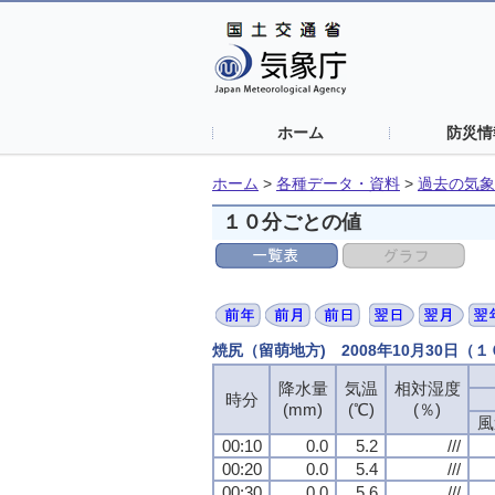
ホーム
防災情
ホーム
>
各種データ・資料
>
過去の気象
１０分ごとの値
焼尻（留萌地方) 2008年10月30日（
降水量
降水量
降水量
降水量
気温
気温
気温
気温
相対湿度
相対湿度
相対湿度
相対湿度
時分
時分
時分
時分
(mm)
(mm)
(mm)
(mm)
(℃)
(℃)
(℃)
(℃)
(％)
(％)
(％)
(％)
風
風
風
風
00:10
00:10
00:10
00:10
0.0
0.0
0.0
0.0
5.2
5.2
5.2
5.2
///
///
///
///
00:20
00:20
00:20
00:20
0.0
0.0
0.0
0.0
5.4
5.4
5.4
5.4
///
///
///
///
00:30
00:30
00:30
00:30
0.0
0.0
0.0
0.0
5.6
5.6
5.6
5.6
///
///
///
///