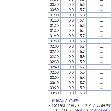
00:40
00:40
00:40
00:40
0.0
0.0
0.0
0.0
5.6
5.6
5.6
5.6
///
///
///
///
00:50
00:50
00:50
00:50
0.0
0.0
0.0
0.0
5.7
5.7
5.7
5.7
///
///
///
///
01:00
01:00
01:00
01:00
0.0
0.0
0.0
0.0
5.3
5.3
5.3
5.3
///
///
///
///
01:10
01:10
01:10
01:10
0.0
0.0
0.0
0.0
5.4
5.4
5.4
5.4
///
///
///
///
01:20
01:20
01:20
01:20
0.0
0.0
0.0
0.0
5.6
5.6
5.6
5.6
///
///
///
///
01:30
01:30
01:30
01:30
0.0
0.0
0.0
0.0
5.4
5.4
5.4
5.4
///
///
///
///
01:40
01:40
01:40
01:40
0.0
0.0
0.0
0.0
5.7
5.7
5.7
5.7
///
///
///
///
01:50
01:50
01:50
01:50
0.0
0.0
0.0
0.0
5.6
5.6
5.6
5.6
///
///
///
///
02:00
02:00
02:00
02:00
0.0
0.0
0.0
0.0
5.7
5.7
5.7
5.7
///
///
///
///
02:10
02:10
02:10
02:10
0.0
0.0
0.0
0.0
5.7
5.7
5.7
5.7
///
///
///
///
02:20
02:20
02:20
02:20
0.0
0.0
0.0
0.0
5.9
5.9
5.9
5.9
///
///
///
///
02:30
02:30
02:30
02:30
0.0
0.0
0.0
0.0
5.9
5.9
5.9
5.9
///
///
///
///
02:40
02:40
02:40
02:40
0.0
0.0
0.0
0.0
5.7
5.7
5.7
5.7
///
///
///
///
02:50
02:50
02:50
02:50
0.0
0.0
0.0
0.0
5.6
5.6
5.6
5.6
///
///
///
///
03:00
03:00
03:00
03:00
0.0
0.0
0.0
0.0
5.8
5.8
5.8
5.8
///
///
///
///
03:10
03:10
03:10
03:10
0.0
0.0
0.0
0.0
5.7
5.7
5.7
5.7
///
///
///
///
03:20
03:20
03:20
03:20
0.0
0.0
0.0
0.0
5.9
5.9
5.9
5.9
///
///
///
///
03:30
03:30
03:30
03:30
0.0
0.0
0.0
0.0
5.8
5.8
5.8
5.8
///
///
///
///
03:40
03:40
03:40
03:40
0.0
0.0
0.0
0.0
5.8
5.8
5.8
5.8
///
///
///
///
値欄の記号の説明
03:50
03:50
03:50
03:50
0.0
0.0
0.0
0.0
6.0
6.0
6.0
6.0
///
///
///
///
2021年3月2日より、アメダスの
04:00
04:00
04:00
04:00
0.0
0.0
0.0
0.0
6.0
6.0
6.0
6.0
///
///
///
///
せん。詳しくは
要素ごとの値の補足説