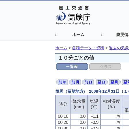
ホーム
防災情
ホーム
>
各種データ・資料
>
過去の気象
１０分ごとの値
焼尻（留萌地方) 2008年12月31日（
降水量
降水量
降水量
降水量
気温
気温
気温
気温
相対湿度
相対湿度
相対湿度
相対湿度
時分
時分
時分
時分
(mm)
(mm)
(mm)
(mm)
(℃)
(℃)
(℃)
(℃)
(％)
(％)
(％)
(％)
風
風
風
風
00:10
00:10
00:10
00:10
0.0
0.0
0.0
0.0
-1.1
-1.1
-1.1
-1.1
///
///
///
///
00:20
00:20
00:20
00:20
0.0
0.0
0.0
0.0
-0.9
-0.9
-0.9
-0.9
///
///
///
///
00:30
00:30
00:30
00:30
0.0
0.0
0.0
0.0
-0.9
-0.9
-0.9
-0.9
///
///
///
///