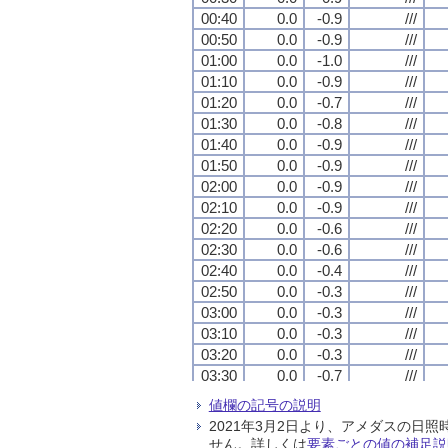
00:40
00:40
00:40
00:40
0.0
0.0
0.0
0.0
-0.9
-0.9
-0.9
-0.9
///
///
///
///
00:50
00:50
00:50
00:50
0.0
0.0
0.0
0.0
-0.9
-0.9
-0.9
-0.9
///
///
///
///
01:00
01:00
01:00
01:00
0.0
0.0
0.0
0.0
-1.0
-1.0
-1.0
-1.0
///
///
///
///
01:10
01:10
01:10
01:10
0.0
0.0
0.0
0.0
-0.9
-0.9
-0.9
-0.9
///
///
///
///
01:20
01:20
01:20
01:20
0.0
0.0
0.0
0.0
-0.7
-0.7
-0.7
-0.7
///
///
///
///
01:30
01:30
01:30
01:30
0.0
0.0
0.0
0.0
-0.8
-0.8
-0.8
-0.8
///
///
///
///
01:40
01:40
01:40
01:40
0.0
0.0
0.0
0.0
-0.9
-0.9
-0.9
-0.9
///
///
///
///
01:50
01:50
01:50
01:50
0.0
0.0
0.0
0.0
-0.9
-0.9
-0.9
-0.9
///
///
///
///
02:00
02:00
02:00
02:00
0.0
0.0
0.0
0.0
-0.9
-0.9
-0.9
-0.9
///
///
///
///
02:10
02:10
02:10
02:10
0.0
0.0
0.0
0.0
-0.9
-0.9
-0.9
-0.9
///
///
///
///
02:20
02:20
02:20
02:20
0.0
0.0
0.0
0.0
-0.6
-0.6
-0.6
-0.6
///
///
///
///
02:30
02:30
02:30
02:30
0.0
0.0
0.0
0.0
-0.6
-0.6
-0.6
-0.6
///
///
///
///
02:40
02:40
02:40
02:40
0.0
0.0
0.0
0.0
-0.4
-0.4
-0.4
-0.4
///
///
///
///
02:50
02:50
02:50
02:50
0.0
0.0
0.0
0.0
-0.3
-0.3
-0.3
-0.3
///
///
///
///
03:00
03:00
03:00
03:00
0.0
0.0
0.0
0.0
-0.3
-0.3
-0.3
-0.3
///
///
///
///
03:10
03:10
03:10
03:10
0.0
0.0
0.0
0.0
-0.3
-0.3
-0.3
-0.3
///
///
///
///
03:20
03:20
03:20
03:20
0.0
0.0
0.0
0.0
-0.3
-0.3
-0.3
-0.3
///
///
///
///
03:30
03:30
03:30
03:30
0.0
0.0
0.0
0.0
-0.7
-0.7
-0.7
-0.7
///
///
///
///
03:40
03:40
03:40
03:40
0.0
0.0
0.0
0.0
-0.9
-0.9
-0.9
-0.9
///
///
///
///
値欄の記号の説明
03:50
03:50
03:50
03:50
0.0
0.0
0.0
0.0
-0.9
-0.9
-0.9
-0.9
///
///
///
///
2021年3月2日より、アメダスの
04:00
04:00
04:00
04:00
0.0
0.0
0.0
0.0
-0.9
-0.9
-0.9
-0.9
///
///
///
///
せん。詳しくは
要素ごとの値の補足説