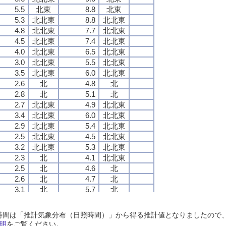
5.5
5.5
5.5
5.5
北東
北東
北東
北東
8.8
8.8
8.8
8.8
北東
北東
北東
北東
5.3
5.3
5.3
5.3
北北東
北北東
北北東
北北東
8.8
8.8
8.8
8.8
北北東
北北東
北北東
北北東
4.8
4.8
4.8
4.8
北北東
北北東
北北東
北北東
7.7
7.7
7.7
7.7
北北東
北北東
北北東
北北東
4.5
4.5
4.5
4.5
北北東
北北東
北北東
北北東
7.4
7.4
7.4
7.4
北北東
北北東
北北東
北北東
4.0
4.0
4.0
4.0
北北東
北北東
北北東
北北東
6.5
6.5
6.5
6.5
北北東
北北東
北北東
北北東
3.0
3.0
3.0
3.0
北北東
北北東
北北東
北北東
5.5
5.5
5.5
5.5
北北東
北北東
北北東
北北東
3.5
3.5
3.5
3.5
北北東
北北東
北北東
北北東
6.0
6.0
6.0
6.0
北北東
北北東
北北東
北北東
2.6
2.6
2.6
2.6
北
北
北
北
4.8
4.8
4.8
4.8
北
北
北
北
2.8
2.8
2.8
2.8
北
北
北
北
5.1
5.1
5.1
5.1
北
北
北
北
2.7
2.7
2.7
2.7
北北東
北北東
北北東
北北東
4.9
4.9
4.9
4.9
北北東
北北東
北北東
北北東
3.4
3.4
3.4
3.4
北北東
北北東
北北東
北北東
6.0
6.0
6.0
6.0
北北東
北北東
北北東
北北東
2.9
2.9
2.9
2.9
北北東
北北東
北北東
北北東
5.4
5.4
5.4
5.4
北北東
北北東
北北東
北北東
2.5
2.5
2.5
2.5
北北東
北北東
北北東
北北東
4.5
4.5
4.5
4.5
北北東
北北東
北北東
北北東
3.2
3.2
3.2
3.2
北北東
北北東
北北東
北北東
5.3
5.3
5.3
5.3
北北東
北北東
北北東
北北東
2.3
2.3
2.3
2.3
北
北
北
北
4.1
4.1
4.1
4.1
北北東
北北東
北北東
北北東
2.5
2.5
2.5
2.5
北
北
北
北
4.6
4.6
4.6
4.6
北
北
北
北
2.6
2.6
2.6
2.6
北
北
北
北
4.7
4.7
4.7
4.7
北
北
北
北
3.1
3.1
3.1
3.1
北
北
北
北
5.7
5.7
5.7
5.7
北
北
北
北
2.4
2.4
2.4
2.4
北
北
北
北
4.1
4.1
4.1
4.1
北北西
北北西
北北西
北北西
2.4
2.4
2.4
2.4
北
北
北
北
3.6
3.6
3.6
3.6
北
北
北
北
日照時間は「推計気象分布（日照時間）」から得る推計値となりましたの
1.7
1.7
1.7
1.7
北
北
北
北
3.4
3.4
3.4
3.4
北北西
北北西
北北西
北北西
明
をご覧ください。