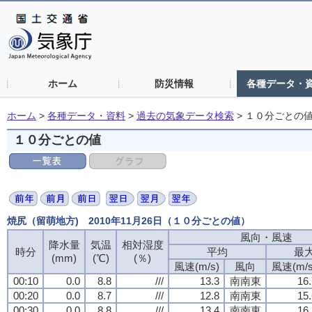
ホーム
防災情報
各種データ・
ホーム
>
各種データ・資料
>
過去の気象データ検索
>
１０分ごとの
１０分ごとの値
焼尻（留萌地方) 2010年11月26日（１０分ごとの値）
風向・風速
風向・風速
風向・風速
風向・風速
降水量
降水量
降水量
降水量
気温
気温
気温
気温
相対湿度
相対湿度
相対湿度
相対湿度
時分
時分
時分
時分
平均
平均
平均
平均
最
最
最
最
(mm)
(mm)
(mm)
(mm)
(℃)
(℃)
(℃)
(℃)
(％)
(％)
(％)
(％)
風速(m/s)
風速(m/s)
風速(m/s)
風速(m/s)
風向
風向
風向
風向
風速(m/s
風速(m/s
風速(m/s
風速(m/s
00:10
00:10
00:10
00:10
0.0
0.0
0.0
0.0
8.8
8.8
8.8
8.8
///
///
///
///
13.3
13.3
13.3
13.3
南南東
南南東
南南東
南南東
16.
16.
16.
16.
00:20
00:20
00:20
00:20
0.0
0.0
0.0
0.0
8.7
8.7
8.7
8.7
///
///
///
///
12.8
12.8
12.8
12.8
南南東
南南東
南南東
南南東
15.
15.
15.
15.
00:30
00:30
00:30
00:30
0.0
0.0
0.0
0.0
8.8
8.8
8.8
8.8
///
///
///
///
13.4
13.4
13.4
13.4
南南東
南南東
南南東
南南東
16.
16.
16.
16.