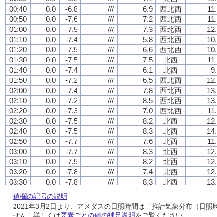
00:40
00:40
00:40
00:40
0.0
0.0
0.0
0.0
-6.8
-6.8
-6.8
-6.8
///
///
///
///
6.9
6.9
6.9
6.9
西北西
西北西
西北西
西北西
11
11
11
11
00:50
00:50
00:50
00:50
0.0
0.0
0.0
0.0
-7.6
-7.6
-7.6
-7.6
///
///
///
///
7.2
7.2
7.2
7.2
西北西
西北西
西北西
西北西
11
11
11
11
01:00
01:00
01:00
01:00
0.0
0.0
0.0
0.0
-7.5
-7.5
-7.5
-7.5
///
///
///
///
7.3
7.3
7.3
7.3
西北西
西北西
西北西
西北西
12.
12.
12.
12.
01:10
01:10
01:10
01:10
0.0
0.0
0.0
0.0
-7.4
-7.4
-7.4
-7.4
///
///
///
///
5.8
5.8
5.8
5.8
西北西
西北西
西北西
西北西
10.
10.
10.
10.
01:20
01:20
01:20
01:20
0.0
0.0
0.0
0.0
-7.5
-7.5
-7.5
-7.5
///
///
///
///
6.6
6.6
6.6
6.6
西北西
西北西
西北西
西北西
10.
10.
10.
10.
01:30
01:30
01:30
01:30
0.0
0.0
0.0
0.0
-7.5
-7.5
-7.5
-7.5
///
///
///
///
7.5
7.5
7.5
7.5
北西
北西
北西
北西
11
11
11
11
01:40
01:40
01:40
01:40
0.0
0.0
0.0
0.0
-7.4
-7.4
-7.4
-7.4
///
///
///
///
6.1
6.1
6.1
6.1
北西
北西
北西
北西
9
9
9
9
01:50
01:50
01:50
01:50
0.0
0.0
0.0
0.0
-7.2
-7.2
-7.2
-7.2
///
///
///
///
6.5
6.5
6.5
6.5
西北西
西北西
西北西
西北西
12.
12.
12.
12.
02:00
02:00
02:00
02:00
0.0
0.0
0.0
0.0
-7.4
-7.4
-7.4
-7.4
///
///
///
///
7.8
7.8
7.8
7.8
西北西
西北西
西北西
西北西
13.
13.
13.
13.
02:10
02:10
02:10
02:10
0.0
0.0
0.0
0.0
-7.2
-7.2
-7.2
-7.2
///
///
///
///
8.5
8.5
8.5
8.5
西北西
西北西
西北西
西北西
13.
13.
13.
13.
02:20
02:20
02:20
02:20
0.0
0.0
0.0
0.0
-7.3
-7.3
-7.3
-7.3
///
///
///
///
7.0
7.0
7.0
7.0
西北西
西北西
西北西
西北西
11
11
11
11
02:30
02:30
02:30
02:30
0.0
0.0
0.0
0.0
-7.5
-7.5
-7.5
-7.5
///
///
///
///
8.2
8.2
8.2
8.2
北西
北西
北西
北西
12.
12.
12.
12.
02:40
02:40
02:40
02:40
0.0
0.0
0.0
0.0
-7.5
-7.5
-7.5
-7.5
///
///
///
///
8.3
8.3
8.3
8.3
北西
北西
北西
北西
14.
14.
14.
14.
02:50
02:50
02:50
02:50
0.0
0.0
0.0
0.0
-7.7
-7.7
-7.7
-7.7
///
///
///
///
7.6
7.6
7.6
7.6
北西
北西
北西
北西
11
11
11
11
03:00
03:00
03:00
03:00
0.0
0.0
0.0
0.0
-7.7
-7.7
-7.7
-7.7
///
///
///
///
8.3
8.3
8.3
8.3
北西
北西
北西
北西
12.
12.
12.
12.
03:10
03:10
03:10
03:10
0.0
0.0
0.0
0.0
-7.5
-7.5
-7.5
-7.5
///
///
///
///
8.2
8.2
8.2
8.2
北西
北西
北西
北西
12.
12.
12.
12.
03:20
03:20
03:20
03:20
0.0
0.0
0.0
0.0
-7.8
-7.8
-7.8
-7.8
///
///
///
///
7.4
7.4
7.4
7.4
北西
北西
北西
北西
12.
12.
12.
12.
03:30
03:30
03:30
03:30
0.0
0.0
0.0
0.0
-7.8
-7.8
-7.8
-7.8
///
///
///
///
8.3
8.3
8.3
8.3
北西
北西
北西
北西
13.
13.
13.
13.
03:40
03:40
03:40
03:40
0.0
0.0
0.0
0.0
-7.6
-7.6
-7.6
-7.6
///
///
///
///
7.8
7.8
7.8
7.8
北西
北西
北西
北西
12.
12.
12.
12.
値欄の記号の説明
03:50
03:50
03:50
03:50
0.0
0.0
0.0
0.0
-7.5
-7.5
-7.5
-7.5
///
///
///
///
6.5
6.5
6.5
6.5
北西
北西
北西
北西
10.
10.
10.
10.
2021年3月2日より、アメダスの日照時間は「推計気象分布（日
04:00
04:00
04:00
04:00
0.0
0.0
0.0
0.0
-8.1
-8.1
-8.1
-8.1
///
///
///
///
7.1
7.1
7.1
7.1
西北西
西北西
西北西
西北西
12.
12.
12.
12.
せん。詳しくは
要素ごとの値の補足説明
をご覧ください。