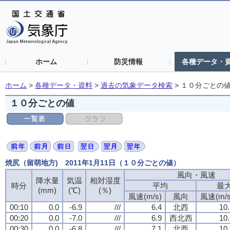
ホーム
防災情報
各種データ・
ホーム
>
各種データ・資料
>
過去の気象データ検索
>
１０分ごとの
１０分ごとの値
焼尻（留萌地方) 2011年1月11日（１０分ごとの値）
風向・風速
風向・風速
風向・風速
風向・風速
降水量
降水量
降水量
降水量
気温
気温
気温
気温
相対湿度
相対湿度
相対湿度
相対湿度
時分
時分
時分
時分
平均
平均
平均
平均
最
最
最
最
(mm)
(mm)
(mm)
(mm)
(℃)
(℃)
(℃)
(℃)
(％)
(％)
(％)
(％)
風速(m/s)
風速(m/s)
風速(m/s)
風速(m/s)
風向
風向
風向
風向
風速(m/s
風速(m/s
風速(m/s
風速(m/s
00:10
00:10
00:10
00:10
0.0
0.0
0.0
0.0
-6.9
-6.9
-6.9
-6.9
///
///
///
///
6.4
6.4
6.4
6.4
北西
北西
北西
北西
10.
10.
10.
10.
00:20
00:20
00:20
00:20
0.0
0.0
0.0
0.0
-7.0
-7.0
-7.0
-7.0
///
///
///
///
6.9
6.9
6.9
6.9
西北西
西北西
西北西
西北西
10.
10.
10.
10.
00:30
00:30
00:30
00:30
0.0
0.0
0.0
0.0
-6.8
-6.8
-6.8
-6.8
///
///
///
///
7.1
7.1
7.1
7.1
北西
北西
北西
北西
10.
10.
10.
10.