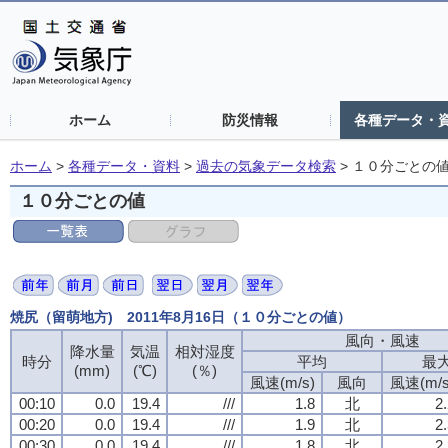
ホーム
防災情報
各種データ・
ホーム
>
各種データ・資料
>
過去の気象データ検索
>
１０分ごとの
１０分ごとの値
焼尻（留萌地方) 2011年8月16日（１０分ごとの値）
風向・風速
風向・風速
風向・風速
風向・風速
降水量
降水量
降水量
降水量
気温
気温
気温
気温
相対湿度
相対湿度
相対湿度
相対湿度
時分
時分
時分
時分
平均
平均
平均
平均
最
最
最
最
(mm)
(mm)
(mm)
(mm)
(℃)
(℃)
(℃)
(℃)
(％)
(％)
(％)
(％)
風速(m/s)
風速(m/s)
風速(m/s)
風速(m/s)
風向
風向
風向
風向
風速(m/s
風速(m/s
風速(m/s
風速(m/s
00:10
00:10
00:10
00:10
0.0
0.0
0.0
0.0
19.4
19.4
19.4
19.4
///
///
///
///
1.8
1.8
1.8
1.8
北
北
北
北
2
2
2
2
00:20
00:20
00:20
00:20
0.0
0.0
0.0
0.0
19.4
19.4
19.4
19.4
///
///
///
///
1.9
1.9
1.9
1.9
北
北
北
北
2
2
2
2
00:30
00:30
00:30
00:30
0.0
0.0
0.0
0.0
19.4
19.4
19.4
19.4
///
///
///
///
1.8
1.8
1.8
1.8
北
北
北
北
2
2
2
2