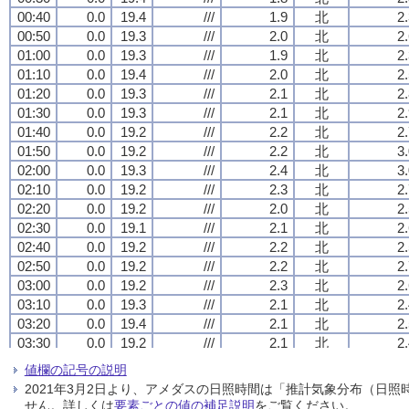
00:40
00:40
00:40
00:40
0.0
0.0
0.0
0.0
19.4
19.4
19.4
19.4
///
///
///
///
1.9
1.9
1.9
1.9
北
北
北
北
2
2
2
2
00:50
00:50
00:50
00:50
0.0
0.0
0.0
0.0
19.3
19.3
19.3
19.3
///
///
///
///
2.0
2.0
2.0
2.0
北
北
北
北
2
2
2
2
01:00
01:00
01:00
01:00
0.0
0.0
0.0
0.0
19.3
19.3
19.3
19.3
///
///
///
///
1.9
1.9
1.9
1.9
北
北
北
北
2
2
2
2
01:10
01:10
01:10
01:10
0.0
0.0
0.0
0.0
19.4
19.4
19.4
19.4
///
///
///
///
2.0
2.0
2.0
2.0
北
北
北
北
2
2
2
2
01:20
01:20
01:20
01:20
0.0
0.0
0.0
0.0
19.3
19.3
19.3
19.3
///
///
///
///
2.1
2.1
2.1
2.1
北
北
北
北
2
2
2
2
01:30
01:30
01:30
01:30
0.0
0.0
0.0
0.0
19.3
19.3
19.3
19.3
///
///
///
///
2.1
2.1
2.1
2.1
北
北
北
北
2
2
2
2
01:40
01:40
01:40
01:40
0.0
0.0
0.0
0.0
19.2
19.2
19.2
19.2
///
///
///
///
2.2
2.2
2.2
2.2
北
北
北
北
2
2
2
2
01:50
01:50
01:50
01:50
0.0
0.0
0.0
0.0
19.2
19.2
19.2
19.2
///
///
///
///
2.2
2.2
2.2
2.2
北
北
北
北
3
3
3
3
02:00
02:00
02:00
02:00
0.0
0.0
0.0
0.0
19.3
19.3
19.3
19.3
///
///
///
///
2.4
2.4
2.4
2.4
北
北
北
北
3
3
3
3
02:10
02:10
02:10
02:10
0.0
0.0
0.0
0.0
19.2
19.2
19.2
19.2
///
///
///
///
2.3
2.3
2.3
2.3
北
北
北
北
2
2
2
2
02:20
02:20
02:20
02:20
0.0
0.0
0.0
0.0
19.2
19.2
19.2
19.2
///
///
///
///
2.0
2.0
2.0
2.0
北
北
北
北
2
2
2
2
02:30
02:30
02:30
02:30
0.0
0.0
0.0
0.0
19.1
19.1
19.1
19.1
///
///
///
///
2.1
2.1
2.1
2.1
北
北
北
北
2
2
2
2
02:40
02:40
02:40
02:40
0.0
0.0
0.0
0.0
19.2
19.2
19.2
19.2
///
///
///
///
2.2
2.2
2.2
2.2
北
北
北
北
2
2
2
2
02:50
02:50
02:50
02:50
0.0
0.0
0.0
0.0
19.2
19.2
19.2
19.2
///
///
///
///
2.2
2.2
2.2
2.2
北
北
北
北
2
2
2
2
03:00
03:00
03:00
03:00
0.0
0.0
0.0
0.0
19.2
19.2
19.2
19.2
///
///
///
///
2.3
2.3
2.3
2.3
北
北
北
北
2
2
2
2
03:10
03:10
03:10
03:10
0.0
0.0
0.0
0.0
19.3
19.3
19.3
19.3
///
///
///
///
2.1
2.1
2.1
2.1
北
北
北
北
2
2
2
2
03:20
03:20
03:20
03:20
0.0
0.0
0.0
0.0
19.4
19.4
19.4
19.4
///
///
///
///
2.1
2.1
2.1
2.1
北
北
北
北
2
2
2
2
03:30
03:30
03:30
03:30
0.0
0.0
0.0
0.0
19.2
19.2
19.2
19.2
///
///
///
///
2.1
2.1
2.1
2.1
北
北
北
北
2
2
2
2
03:40
03:40
03:40
03:40
0.0
0.0
0.0
0.0
19.1
19.1
19.1
19.1
///
///
///
///
2.2
2.2
2.2
2.2
北北東
北北東
北北東
北北東
2
2
2
2
値欄の記号の説明
03:50
03:50
03:50
03:50
0.0
0.0
0.0
0.0
19.2
19.2
19.2
19.2
///
///
///
///
2.1
2.1
2.1
2.1
北北東
北北東
北北東
北北東
2
2
2
2
2021年3月2日より、アメダスの日照時間は「推計気象分布（日
04:00
04:00
04:00
04:00
0.0
0.0
0.0
0.0
19.3
19.3
19.3
19.3
///
///
///
///
2.2
2.2
2.2
2.2
北北東
北北東
北北東
北北東
2
2
2
2
せん。詳しくは
要素ごとの値の補足説明
をご覧ください。