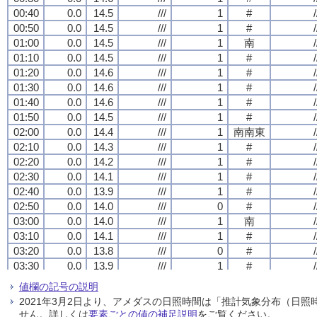
00:40
00:40
00:40
00:40
0.0
0.0
0.0
0.0
14.5
14.5
14.5
14.5
///
///
///
///
1
1
1
1
#
#
#
#
/
/
/
/
00:50
00:50
00:50
00:50
0.0
0.0
0.0
0.0
14.5
14.5
14.5
14.5
///
///
///
///
1
1
1
1
#
#
#
#
/
/
/
/
01:00
01:00
01:00
01:00
0.0
0.0
0.0
0.0
14.5
14.5
14.5
14.5
///
///
///
///
1
1
1
1
南
南
南
南
/
/
/
/
01:10
01:10
01:10
01:10
0.0
0.0
0.0
0.0
14.5
14.5
14.5
14.5
///
///
///
///
1
1
1
1
#
#
#
#
/
/
/
/
01:20
01:20
01:20
01:20
0.0
0.0
0.0
0.0
14.6
14.6
14.6
14.6
///
///
///
///
1
1
1
1
#
#
#
#
/
/
/
/
01:30
01:30
01:30
01:30
0.0
0.0
0.0
0.0
14.6
14.6
14.6
14.6
///
///
///
///
1
1
1
1
#
#
#
#
/
/
/
/
01:40
01:40
01:40
01:40
0.0
0.0
0.0
0.0
14.6
14.6
14.6
14.6
///
///
///
///
1
1
1
1
#
#
#
#
/
/
/
/
01:50
01:50
01:50
01:50
0.0
0.0
0.0
0.0
14.5
14.5
14.5
14.5
///
///
///
///
1
1
1
1
#
#
#
#
/
/
/
/
02:00
02:00
02:00
02:00
0.0
0.0
0.0
0.0
14.4
14.4
14.4
14.4
///
///
///
///
1
1
1
1
南南東
南南東
南南東
南南東
/
/
/
/
02:10
02:10
02:10
02:10
0.0
0.0
0.0
0.0
14.3
14.3
14.3
14.3
///
///
///
///
1
1
1
1
#
#
#
#
/
/
/
/
02:20
02:20
02:20
02:20
0.0
0.0
0.0
0.0
14.2
14.2
14.2
14.2
///
///
///
///
1
1
1
1
#
#
#
#
/
/
/
/
02:30
02:30
02:30
02:30
0.0
0.0
0.0
0.0
14.1
14.1
14.1
14.1
///
///
///
///
1
1
1
1
#
#
#
#
/
/
/
/
02:40
02:40
02:40
02:40
0.0
0.0
0.0
0.0
13.9
13.9
13.9
13.9
///
///
///
///
1
1
1
1
#
#
#
#
/
/
/
/
02:50
02:50
02:50
02:50
0.0
0.0
0.0
0.0
14.0
14.0
14.0
14.0
///
///
///
///
0
0
0
0
#
#
#
#
/
/
/
/
03:00
03:00
03:00
03:00
0.0
0.0
0.0
0.0
14.0
14.0
14.0
14.0
///
///
///
///
1
1
1
1
南
南
南
南
/
/
/
/
03:10
03:10
03:10
03:10
0.0
0.0
0.0
0.0
14.1
14.1
14.1
14.1
///
///
///
///
1
1
1
1
#
#
#
#
/
/
/
/
03:20
03:20
03:20
03:20
0.0
0.0
0.0
0.0
13.8
13.8
13.8
13.8
///
///
///
///
0
0
0
0
#
#
#
#
/
/
/
/
03:30
03:30
03:30
03:30
0.0
0.0
0.0
0.0
13.9
13.9
13.9
13.9
///
///
///
///
1
1
1
1
#
#
#
#
/
/
/
/
03:40
03:40
03:40
03:40
0.0
0.0
0.0
0.0
13.9
13.9
13.9
13.9
///
///
///
///
1
1
1
1
#
#
#
#
/
/
/
/
値欄の記号の説明
03:50
03:50
03:50
03:50
0.0
0.0
0.0
0.0
14.0
14.0
14.0
14.0
///
///
///
///
1
1
1
1
#
#
#
#
/
/
/
/
2021年3月2日より、アメダスの日照時間は「推計気象分布（日
04:00
04:00
04:00
04:00
0.0
0.0
0.0
0.0
14.0
14.0
14.0
14.0
///
///
///
///
1
1
1
1
南南東
南南東
南南東
南南東
/
/
/
/
せん。詳しくは
要素ごとの値の補足説明
をご覧ください。