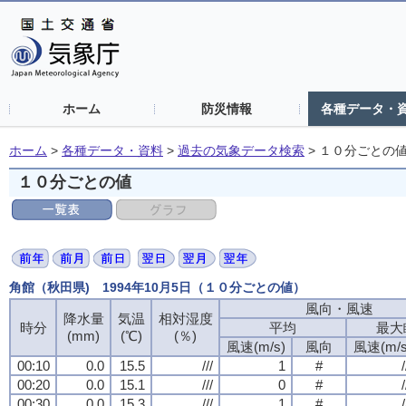
ホーム
防災情報
各種データ・
ホーム
>
各種データ・資料
>
過去の気象データ検索
>
１０分ごとの
１０分ごとの値
角館（秋田県) 1994年10月5日（１０分ごとの値）
風向・風速
降水量
気温
相対湿度
時分
平均
最大
(mm)
(℃)
(％)
風速(m/s)
風向
風速(m/s
00:10
0.0
15.5
///
1
#
/
00:20
0.0
15.1
///
0
#
/
00:30
0.0
15.3
///
1
#
/