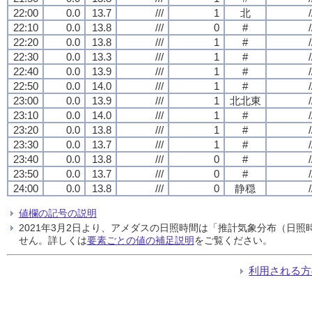
22:00
0.0
13.7
///
1
北
/
22:10
0.0
13.8
///
0
#
/
22:20
0.0
13.8
///
1
#
/
22:30
0.0
13.3
///
1
#
/
22:40
0.0
13.9
///
1
#
/
22:50
0.0
14.0
///
1
#
/
23:00
0.0
13.9
///
1
北北東
/
23:10
0.0
14.0
///
1
#
/
23:20
0.0
13.8
///
1
#
/
23:30
0.0
13.7
///
1
#
/
23:40
0.0
13.8
///
0
#
/
23:50
0.0
13.7
///
0
#
/
24:00
0.0
13.8
///
0
静穏
/
値欄の記号の説明
2021年3月2日より、アメダスの日照時間は「推計気象分布（日
せん。詳しくは
要素ごとの値の補足説明
をご覧ください。
利用される方