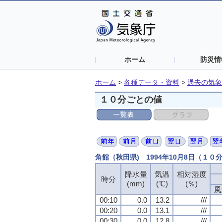
ホーム
防災情
ホーム
>
各種データ・資料
>
過去の気象
１０分ごとの値
角館（秋田県) 1994年10月8日（１０
降水量
降水量
降水量
降水量
気温
気温
気温
気温
相対湿度
相対湿度
相対湿度
相対湿度
時分
時分
時分
時分
(mm)
(mm)
(mm)
(mm)
(℃)
(℃)
(℃)
(℃)
(％)
(％)
(％)
(％)
風
風
風
風
00:10
00:10
00:10
00:10
0.0
0.0
0.0
0.0
13.2
13.2
13.2
13.2
///
///
///
///
00:20
00:20
00:20
00:20
0.0
0.0
0.0
0.0
13.1
13.1
13.1
13.1
///
///
///
///
00:30
00:30
00:30
00:30
0.0
0.0
0.0
0.0
12.8
12.8
12.8
12.8
///
///
///
///