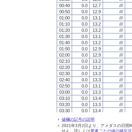
00:40
00:40
00:40
00:40
0.0
0.0
0.0
0.0
12.7
12.7
12.7
12.7
///
///
///
///
00:50
00:50
00:50
00:50
0.0
0.0
0.0
0.0
12.9
12.9
12.9
12.9
///
///
///
///
01:00
01:00
01:00
01:00
0.0
0.0
0.0
0.0
13.1
13.1
13.1
13.1
///
///
///
///
01:10
01:10
01:10
01:10
0.0
0.0
0.0
0.0
13.2
13.2
13.2
13.2
///
///
///
///
01:20
01:20
01:20
01:20
0.0
0.0
0.0
0.0
13.2
13.2
13.2
13.2
///
///
///
///
01:30
01:30
01:30
01:30
0.0
0.0
0.0
0.0
13.1
13.1
13.1
13.1
///
///
///
///
01:40
01:40
01:40
01:40
0.0
0.0
0.0
0.0
13.2
13.2
13.2
13.2
///
///
///
///
01:50
01:50
01:50
01:50
0.0
0.0
0.0
0.0
12.9
12.9
12.9
12.9
///
///
///
///
02:00
02:00
02:00
02:00
0.0
0.0
0.0
0.0
12.9
12.9
12.9
12.9
///
///
///
///
02:10
02:10
02:10
02:10
0.0
0.0
0.0
0.0
13.2
13.2
13.2
13.2
///
///
///
///
02:20
02:20
02:20
02:20
0.0
0.0
0.0
0.0
13.2
13.2
13.2
13.2
///
///
///
///
02:30
02:30
02:30
02:30
0.0
0.0
0.0
0.0
13.3
13.3
13.3
13.3
///
///
///
///
02:40
02:40
02:40
02:40
0.0
0.0
0.0
0.0
13.3
13.3
13.3
13.3
///
///
///
///
02:50
02:50
02:50
02:50
0.0
0.0
0.0
0.0
13.1
13.1
13.1
13.1
///
///
///
///
03:00
03:00
03:00
03:00
0.0
0.0
0.0
0.0
13.3
13.3
13.3
13.3
///
///
///
///
03:10
03:10
03:10
03:10
0.0
0.0
0.0
0.0
13.4
13.4
13.4
13.4
///
///
///
///
03:20
03:20
03:20
03:20
0.0
0.0
0.0
0.0
13.3
13.3
13.3
13.3
///
///
///
///
03:30
03:30
03:30
03:30
0.0
0.0
0.0
0.0
13.4
13.4
13.4
13.4
///
///
///
///
03:40
03:40
03:40
03:40
0.0
0.0
0.0
0.0
13.4
13.4
13.4
13.4
///
///
///
///
値欄の記号の説明
03:50
03:50
03:50
03:50
0.0
0.0
0.0
0.0
13.3
13.3
13.3
13.3
///
///
///
///
2021年3月2日より、アメダスの
04:00
04:00
04:00
04:00
0.0
0.0
0.0
0.0
13.2
13.2
13.2
13.2
///
///
///
///
せん。詳しくは
要素ごとの値の補足説