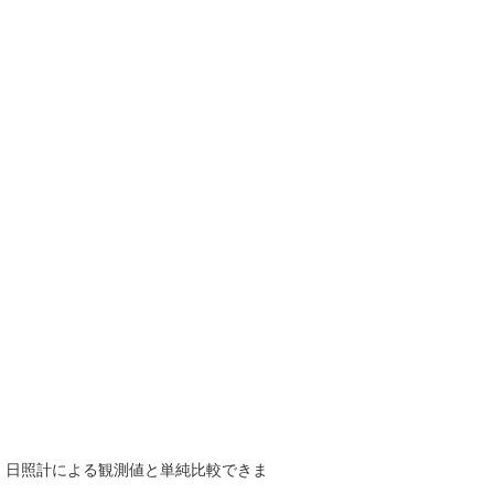
で、日照計による観測値と単純比較できま