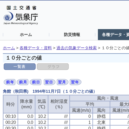
ホーム
防災情報
各種データ・
ホーム
>
各種データ・資料
>
過去の気象データ検索
>
１０分ごとの
１０分ごとの値
角館（秋田県) 1994年11月7日（１０分ごとの値）
風向・風速
風向・風速
風向・風速
風向・風速
降水量
降水量
降水量
降水量
気温
気温
気温
気温
相対湿度
相対湿度
相対湿度
相対湿度
時分
時分
時分
時分
平均
平均
平均
平均
最大
最大
最大
最大
(mm)
(mm)
(mm)
(mm)
(℃)
(℃)
(℃)
(℃)
(％)
(％)
(％)
(％)
風速(m/s)
風速(m/s)
風速(m/s)
風速(m/s)
風向
風向
風向
風向
風速(m/s
風速(m/s
風速(m/s
風速(m/s
00:10
00:10
00:10
00:10
0.0
0.0
0.0
0.0
10.2
10.2
10.2
10.2
///
///
///
///
0
0
0
0
静穏
静穏
静穏
静穏
/
/
/
/
00:20
00:20
00:20
00:20
0.0
0.0
0.0
0.0
10.2
10.2
10.2
10.2
///
///
///
///
1
1
1
1
北東
北東
北東
北東
/
/
/
/
00:30
00:30
00:30
00:30
0.0
0.0
0.0
0.0
10.2
10.2
10.2
10.2
///
///
///
///
0
0
0
0
静穏
静穏
静穏
静穏
/
/
/
/