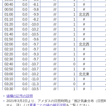
00:40
00:40
00:40
00:40
0.0
0.0
0.0
0.0
-8.1
-8.1
-8.1
-8.1
///
///
///
///
1
1
1
1
#
#
#
#
00:50
00:50
00:50
00:50
0.0
0.0
0.0
0.0
-9.8
-9.8
-9.8
-9.8
///
///
///
///
1
1
1
1
#
#
#
#
01:00
01:00
01:00
01:00
0.0
0.0
0.0
0.0
-9.9
-9.9
-9.9
-9.9
///
///
///
///
1
1
1
1
北北西
北北西
北北西
北北西
01:10
01:10
01:10
01:10
0.0
0.0
0.0
0.0
-8.2
-8.2
-8.2
-8.2
///
///
///
///
1
1
1
1
#
#
#
#
01:20
01:20
01:20
01:20
0.0
0.0
0.0
0.0
-10.0
-10.0
-10.0
-10.0
///
///
///
///
1
1
1
1
#
#
#
#
01:30
01:30
01:30
01:30
0.0
0.0
0.0
0.0
-10.2
-10.2
-10.2
-10.2
///
///
///
///
1
1
1
1
#
#
#
#
01:40
01:40
01:40
01:40
0.0
0.0
0.0
0.0
-10.5
-10.5
-10.5
-10.5
///
///
///
///
1
1
1
1
#
#
#
#
01:50
01:50
01:50
01:50
0.0
0.0
0.0
0.0
-9.6
-9.6
-9.6
-9.6
///
///
///
///
1
1
1
1
#
#
#
#
02:00
02:00
02:00
02:00
0.0
0.0
0.0
0.0
-9.7
-9.7
-9.7
-9.7
///
///
///
///
1
1
1
1
北北西
北北西
北北西
北北西
02:10
02:10
02:10
02:10
0.0
0.0
0.0
0.0
-9.7
-9.7
-9.7
-9.7
///
///
///
///
1
1
1
1
#
#
#
#
02:20
02:20
02:20
02:20
0.0
0.0
0.0
0.0
-9.3
-9.3
-9.3
-9.3
///
///
///
///
1
1
1
1
#
#
#
#
02:30
02:30
02:30
02:30
0.0
0.0
0.0
0.0
-9.7
-9.7
-9.7
-9.7
///
///
///
///
1
1
1
1
#
#
#
#
02:40
02:40
02:40
02:40
0.0
0.0
0.0
0.0
-10.7
-10.7
-10.7
-10.7
///
///
///
///
0
0
0
0
#
#
#
#
02:50
02:50
02:50
02:50
0.0
0.0
0.0
0.0
-10.7
-10.7
-10.7
-10.7
///
///
///
///
1
1
1
1
#
#
#
#
03:00
03:00
03:00
03:00
0.0
0.0
0.0
0.0
-10.2
-10.2
-10.2
-10.2
///
///
///
///
1
1
1
1
北北東
北北東
北北東
北北東
03:10
03:10
03:10
03:10
0.0
0.0
0.0
0.0
-11.0
-11.0
-11.0
-11.0
///
///
///
///
1
1
1
1
#
#
#
#
03:20
03:20
03:20
03:20
0.0
0.0
0.0
0.0
-11.3
-11.3
-11.3
-11.3
///
///
///
///
0
0
0
0
#
#
#
#
03:30
03:30
03:30
03:30
0.0
0.0
0.0
0.0
-10.5
-10.5
-10.5
-10.5
///
///
///
///
1
1
1
1
#
#
#
#
03:40
03:40
03:40
03:40
0.0
0.0
0.0
0.0
-10.6
-10.6
-10.6
-10.6
///
///
///
///
0
0
0
0
#
#
#
#
値欄の記号の説明
03:50
03:50
03:50
03:50
0.0
0.0
0.0
0.0
-10.6
-10.6
-10.6
-10.6
///
///
///
///
0
0
0
0
#
#
#
#
2021年3月2日より、アメダスの日照時間は「推計気象分布（日
04:00
04:00
04:00
04:00
0.0
0.0
0.0
0.0
-10.6
-10.6
-10.6
-10.6
///
///
///
///
1
1
1
1
北北東
北北東
北北東
北北東
せん。詳しくは
要素ごとの値の補足説明
をご覧ください。