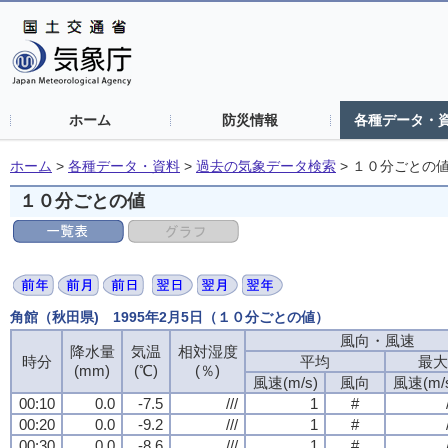
ホーム
防災情報
各種データ・
ホーム
>
各種データ・資料
>
過去の気象データ検索
>
１０分ごとの
１０分ごとの値
角館（秋田県) 1995年2月5日（１０分ごとの値）
風向・風速
風向・風速
風向・風速
風向・風速
降水量
降水量
降水量
降水量
気温
気温
気温
気温
相対湿度
相対湿度
相対湿度
相対湿度
時分
時分
時分
時分
平均
平均
平均
平均
最大
最大
最大
最大
(mm)
(mm)
(mm)
(mm)
(℃)
(℃)
(℃)
(℃)
(％)
(％)
(％)
(％)
風速(m/s)
風速(m/s)
風速(m/s)
風速(m/s)
風向
風向
風向
風向
風速(m/
風速(m/
風速(m/
風速(m/
00:10
00:10
00:10
00:10
0.0
0.0
0.0
0.0
-7.5
-7.5
-7.5
-7.5
///
///
///
///
1
1
1
1
#
#
#
#
00:20
00:20
00:20
00:20
0.0
0.0
0.0
0.0
-9.2
-9.2
-9.2
-9.2
///
///
///
///
1
1
1
1
#
#
#
#
00:30
00:30
00:30
00:30
0.0
0.0
0.0
0.0
-8.6
-8.6
-8.6
-8.6
///
///
///
///
1
1
1
1
#
#
#
#