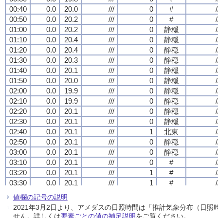
00:40
00:40
00:40
00:40
0.0
0.0
0.0
0.0
20.0
20.0
20.0
20.0
///
///
///
///
0
0
0
0
#
#
#
#
/
/
/
/
00:50
00:50
00:50
00:50
0.0
0.0
0.0
0.0
20.2
20.2
20.2
20.2
///
///
///
///
0
0
0
0
#
#
#
#
/
/
/
/
01:00
01:00
01:00
01:00
0.0
0.0
0.0
0.0
20.2
20.2
20.2
20.2
///
///
///
///
0
0
0
0
静穏
静穏
静穏
静穏
/
/
/
/
01:10
01:10
01:10
01:10
0.0
0.0
0.0
0.0
20.4
20.4
20.4
20.4
///
///
///
///
0
0
0
0
静穏
静穏
静穏
静穏
/
/
/
/
01:20
01:20
01:20
01:20
0.0
0.0
0.0
0.0
20.4
20.4
20.4
20.4
///
///
///
///
0
0
0
0
静穏
静穏
静穏
静穏
/
/
/
/
01:30
01:30
01:30
01:30
0.0
0.0
0.0
0.0
20.3
20.3
20.3
20.3
///
///
///
///
0
0
0
0
静穏
静穏
静穏
静穏
/
/
/
/
01:40
01:40
01:40
01:40
0.0
0.0
0.0
0.0
20.1
20.1
20.1
20.1
///
///
///
///
0
0
0
0
静穏
静穏
静穏
静穏
/
/
/
/
01:50
01:50
01:50
01:50
0.0
0.0
0.0
0.0
20.0
20.0
20.0
20.0
///
///
///
///
0
0
0
0
静穏
静穏
静穏
静穏
/
/
/
/
02:00
02:00
02:00
02:00
0.0
0.0
0.0
0.0
19.9
19.9
19.9
19.9
///
///
///
///
0
0
0
0
静穏
静穏
静穏
静穏
/
/
/
/
02:10
02:10
02:10
02:10
0.0
0.0
0.0
0.0
19.9
19.9
19.9
19.9
///
///
///
///
0
0
0
0
静穏
静穏
静穏
静穏
/
/
/
/
02:20
02:20
02:20
02:20
0.0
0.0
0.0
0.0
20.1
20.1
20.1
20.1
///
///
///
///
0
0
0
0
静穏
静穏
静穏
静穏
/
/
/
/
02:30
02:30
02:30
02:30
0.0
0.0
0.0
0.0
20.1
20.1
20.1
20.1
///
///
///
///
0
0
0
0
静穏
静穏
静穏
静穏
/
/
/
/
02:40
02:40
02:40
02:40
0.0
0.0
0.0
0.0
20.1
20.1
20.1
20.1
///
///
///
///
1
1
1
1
北東
北東
北東
北東
/
/
/
/
02:50
02:50
02:50
02:50
0.0
0.0
0.0
0.0
20.1
20.1
20.1
20.1
///
///
///
///
0
0
0
0
静穏
静穏
静穏
静穏
/
/
/
/
03:00
03:00
03:00
03:00
0.0
0.0
0.0
0.0
20.1
20.1
20.1
20.1
///
///
///
///
0
0
0
0
静穏
静穏
静穏
静穏
/
/
/
/
03:10
03:10
03:10
03:10
0.0
0.0
0.0
0.0
20.1
20.1
20.1
20.1
///
///
///
///
0
0
0
0
#
#
#
#
/
/
/
/
03:20
03:20
03:20
03:20
0.0
0.0
0.0
0.0
20.1
20.1
20.1
20.1
///
///
///
///
1
1
1
1
#
#
#
#
/
/
/
/
03:30
03:30
03:30
03:30
0.0
0.0
0.0
0.0
20.1
20.1
20.1
20.1
///
///
///
///
1
1
1
1
#
#
#
#
/
/
/
/
03:40
03:40
03:40
03:40
0.0
0.0
0.0
0.0
20.0
20.0
20.0
20.0
///
///
///
///
1
1
1
1
#
#
#
#
/
/
/
/
値欄の記号の説明
03:50
03:50
03:50
03:50
0.0
0.0
0.0
0.0
19.9
19.9
19.9
19.9
///
///
///
///
1
1
1
1
#
#
#
#
/
/
/
/
2021年3月2日より、アメダスの日照時間は「推計気象分布（日
04:00
04:00
04:00
04:00
0.0
0.0
0.0
0.0
19.7
19.7
19.7
19.7
///
///
///
///
1
1
1
1
北
北
北
北
/
/
/
/
せん。詳しくは
要素ごとの値の補足説明
をご覧ください。