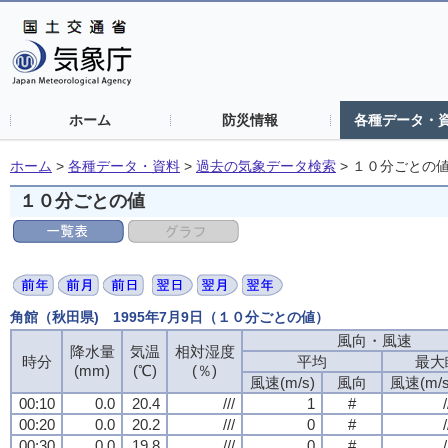
ホーム
防災情報
各種データ・
ホーム
>
各種データ・資料
>
過去の気象データ検索
>
１０分ごとの
１０分ごとの値
角館（秋田県) 1995年7月9日（１０分ごとの値）
風向・風速
風向・風速
風向・風速
風向・風速
降水量
降水量
降水量
降水量
気温
気温
気温
気温
相対湿度
相対湿度
相対湿度
相対湿度
時分
時分
時分
時分
平均
平均
平均
平均
最大
最大
最大
最大
(mm)
(mm)
(mm)
(mm)
(℃)
(℃)
(℃)
(℃)
(％)
(％)
(％)
(％)
風速(m/s)
風速(m/s)
風速(m/s)
風速(m/s)
風向
風向
風向
風向
風速(m/s
風速(m/s
風速(m/s
風速(m/s
00:10
00:10
00:10
00:10
0.0
0.0
0.0
0.0
20.4
20.4
20.4
20.4
///
///
///
///
1
1
1
1
#
#
#
#
/
/
/
/
00:20
00:20
00:20
00:20
0.0
0.0
0.0
0.0
20.2
20.2
20.2
20.2
///
///
///
///
0
0
0
0
#
#
#
#
/
/
/
/
00:30
00:30
00:30
00:30
0.0
0.0
0.0
0.0
19.8
19.8
19.8
19.8
///
///
///
///
0
0
0
0
#
#
#
#
/
/
/
/