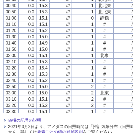
00:40
00:40
00:40
00:40
0.0
0.0
0.0
0.0
15.3
15.3
15.3
15.3
///
///
///
///
1
1
1
1
北北東
北北東
北北東
北北東
/
/
/
/
00:50
00:50
00:50
00:50
0.0
0.0
0.0
0.0
15.3
15.3
15.3
15.3
///
///
///
///
1
1
1
1
北北東
北北東
北北東
北北東
/
/
/
/
01:00
01:00
01:00
01:00
0.0
0.0
0.0
0.0
15.1
15.1
15.1
15.1
///
///
///
///
0
0
0
0
静穏
静穏
静穏
静穏
/
/
/
/
01:10
01:10
01:10
01:10
0.0
0.0
0.0
0.0
15.1
15.1
15.1
15.1
///
///
///
///
1
1
1
1
#
#
#
#
/
/
/
/
01:20
01:20
01:20
01:20
0.0
0.0
0.0
0.0
15.2
15.2
15.2
15.2
///
///
///
///
1
1
1
1
#
#
#
#
/
/
/
/
01:30
01:30
01:30
01:30
0.0
0.0
0.0
0.0
15.0
15.0
15.0
15.0
///
///
///
///
1
1
1
1
#
#
#
#
/
/
/
/
01:40
01:40
01:40
01:40
0.0
0.0
0.0
0.0
14.9
14.9
14.9
14.9
///
///
///
///
1
1
1
1
#
#
#
#
/
/
/
/
01:50
01:50
01:50
01:50
0.0
0.0
0.0
0.0
15.0
15.0
15.0
15.0
///
///
///
///
1
1
1
1
#
#
#
#
/
/
/
/
02:00
02:00
02:00
02:00
0.0
0.0
0.0
0.0
15.1
15.1
15.1
15.1
///
///
///
///
1
1
1
1
北東
北東
北東
北東
/
/
/
/
02:10
02:10
02:10
02:10
0.0
0.0
0.0
0.0
15.3
15.3
15.3
15.3
///
///
///
///
1
1
1
1
#
#
#
#
/
/
/
/
02:20
02:20
02:20
02:20
0.0
0.0
0.0
0.0
15.4
15.4
15.4
15.4
///
///
///
///
1
1
1
1
#
#
#
#
/
/
/
/
02:30
02:30
02:30
02:30
0.0
0.0
0.0
0.0
15.3
15.3
15.3
15.3
///
///
///
///
1
1
1
1
#
#
#
#
/
/
/
/
02:40
02:40
02:40
02:40
0.0
0.0
0.0
0.0
15.2
15.2
15.2
15.2
///
///
///
///
1
1
1
1
#
#
#
#
/
/
/
/
02:50
02:50
02:50
02:50
0.0
0.0
0.0
0.0
15.0
15.0
15.0
15.0
///
///
///
///
2
2
2
2
#
#
#
#
/
/
/
/
03:00
03:00
03:00
03:00
0.0
0.0
0.0
0.0
15.0
15.0
15.0
15.0
///
///
///
///
2
2
2
2
北東
北東
北東
北東
/
/
/
/
03:10
03:10
03:10
03:10
0.0
0.0
0.0
0.0
15.1
15.1
15.1
15.1
///
///
///
///
2
2
2
2
#
#
#
#
/
/
/
/
03:20
03:20
03:20
03:20
0.0
0.0
0.0
0.0
15.2
15.2
15.2
15.2
///
///
///
///
2
2
2
2
#
#
#
#
/
/
/
/
03:30
03:30
03:30
03:30
0.0
0.0
0.0
0.0
15.1
15.1
15.1
15.1
///
///
///
///
1
1
1
1
#
#
#
#
/
/
/
/
03:40
03:40
03:40
03:40
0.0
0.0
0.0
0.0
15.3
15.3
15.3
15.3
///
///
///
///
1
1
1
1
#
#
#
#
/
/
/
/
値欄の記号の説明
03:50
03:50
03:50
03:50
0.0
0.0
0.0
0.0
15.4
15.4
15.4
15.4
///
///
///
///
1
1
1
1
#
#
#
#
/
/
/
/
2021年3月2日より、アメダスの日照時間は「推計気象分布（日
04:00
04:00
04:00
04:00
0.0
0.0
0.0
0.0
15.4
15.4
15.4
15.4
///
///
///
///
1
1
1
1
北東
北東
北東
北東
/
/
/
/
せん。詳しくは
要素ごとの値の補足説明
をご覧ください。