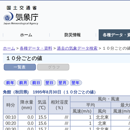
ホーム
防災情報
各種データ・
ホーム
>
各種データ・資料
>
過去の気象データ検索
>
１０分ごとの
１０分ごとの値
角館（秋田県) 1995年8月30日（１０分ごとの値）
風向・風速
風向・風速
風向・風速
風向・風速
降水量
降水量
降水量
降水量
気温
気温
気温
気温
相対湿度
相対湿度
相対湿度
相対湿度
時分
時分
時分
時分
平均
平均
平均
平均
最大
最大
最大
最大
(mm)
(mm)
(mm)
(mm)
(℃)
(℃)
(℃)
(℃)
(％)
(％)
(％)
(％)
風速(m/s)
風速(m/s)
風速(m/s)
風速(m/s)
風向
風向
風向
風向
風速(m/s
風速(m/s
風速(m/s
風速(m/s
00:10
00:10
00:10
00:10
0.0
0.0
0.0
0.0
15.5
15.5
15.5
15.5
///
///
///
///
1
1
1
1
北北東
北北東
北北東
北北東
/
/
/
/
00:20
00:20
00:20
00:20
0.0
0.0
0.0
0.0
15.6
15.6
15.6
15.6
///
///
///
///
1
1
1
1
北東
北東
北東
北東
/
/
/
/
00:30
00:30
00:30
00:30
0.0
0.0
0.0
0.0
15.7
15.7
15.7
15.7
///
///
///
///
1
1
1
1
北北東
北北東
北北東
北北東
/
/
/
/