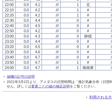
22:00
0.0
4.1
///
1
北
/
22:10
0.0
4.2
///
1
#
/
22:20
0.0
4.2
///
1
#
/
22:30
0.0
4.4
///
0
#
/
22:40
0.0
4.5
///
0
#
/
22:50
0.0
4.2
///
0
#
/
23:00
0.0
4.3
///
0
静穏
/
23:10
0.0
4.4
///
0
#
/
23:20
0.0
4.5
///
0
#
/
23:30
0.0
4.6
///
0
#
/
23:40
0.0
4.7
///
0
#
/
23:50
0.0
4.7
///
1
#
/
24:00
0.0
4.7
///
1
南南東
/
値欄の記号の説明
2021年3月2日より、アメダスの日照時間は「推計気象分布（日
せん。詳しくは
要素ごとの値の補足説明
をご覧ください。
利用される方