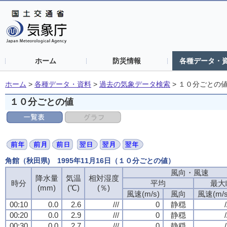
ホーム
防災情報
各種データ・
ホーム
>
各種データ・資料
>
過去の気象データ検索
>
１０分ごとの
１０分ごとの値
角館（秋田県) 1995年11月16日（１０分ごとの値）
風向・風速
降水量
気温
相対湿度
時分
平均
最大
(mm)
(℃)
(％)
風速(m/s)
風向
風速(m/s
00:10
0.0
2.6
///
0
静穏
/
00:20
0.0
2.9
///
0
静穏
/
00:30
0.0
2.7
///
0
静穏
/