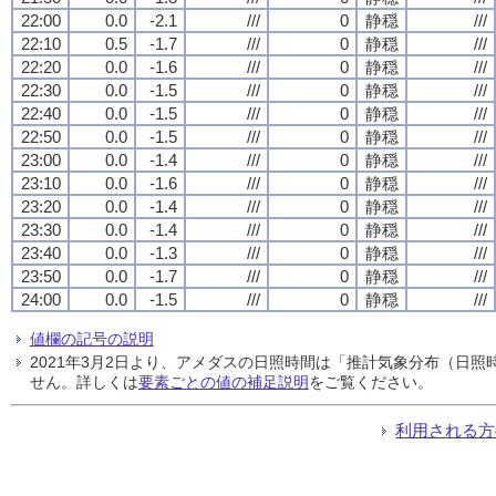
22:00
0.0
-2.1
///
0
静穏
///
22:10
0.5
-1.7
///
0
静穏
///
22:20
0.0
-1.6
///
0
静穏
///
22:30
0.0
-1.5
///
0
静穏
///
22:40
0.0
-1.5
///
0
静穏
///
22:50
0.0
-1.5
///
0
静穏
///
23:00
0.0
-1.4
///
0
静穏
///
23:10
0.0
-1.6
///
0
静穏
///
23:20
0.0
-1.4
///
0
静穏
///
23:30
0.0
-1.4
///
0
静穏
///
23:40
0.0
-1.3
///
0
静穏
///
23:50
0.0
-1.7
///
0
静穏
///
24:00
0.0
-1.5
///
0
静穏
///
値欄の記号の説明
2021年3月2日より、アメダスの日照時間は「推計気象分布（日
せん。詳しくは
要素ごとの値の補足説明
をご覧ください。
利用される方