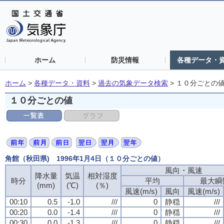
ホーム
防災情報
各種データ・
ホーム
>
各種データ・資料
>
過去の気象データ検索
>
１０分ごとの
１０分ごとの値
角館（秋田県) 1996年1月4日（１０分ごとの値）
風向・風速
降水量
気温
相対湿度
時分
平均
最大瞬
(mm)
(℃)
(％)
風速(m/s)
風向
風速(m/s)
00:10
0.5
-1.0
///
0
静穏
///
00:20
0.0
-1.4
///
0
静穏
///
00:30
0.0
-1.3
///
0
静穏
///