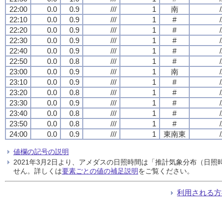
22:00
0.0
0.9
///
1
南
/
22:10
0.0
0.9
///
1
#
/
22:20
0.0
0.9
///
1
#
/
22:30
0.0
0.9
///
1
#
/
22:40
0.0
0.9
///
1
#
/
22:50
0.0
0.8
///
1
#
/
23:00
0.0
0.9
///
1
南
/
23:10
0.0
0.9
///
1
#
/
23:20
0.0
0.8
///
1
#
/
23:30
0.0
0.9
///
1
#
/
23:40
0.0
0.8
///
1
#
/
23:50
0.0
0.8
///
1
#
/
24:00
0.0
0.9
///
1
東南東
/
値欄の記号の説明
2021年3月2日より、アメダスの日照時間は「推計気象分布（日
せん。詳しくは
要素ごとの値の補足説明
をご覧ください。
利用される方