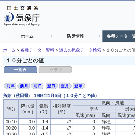
ホーム
防災情報
各種データ・
ホーム
>
各種データ・資料
>
過去の気象データ検索
>
１０分ごとの
１０分ごとの値
角館（秋田県) 1996年1月5日（１０分ごとの値）
風向・風速
降水量
気温
相対湿度
時分
平均
最大
(mm)
(℃)
(％)
風速(m/s)
風向
風速(m/s
00:10
0.0
-1.4
///
0
静穏
/
00:20
0.0
-1.4
///
0
静穏
/
00:30
0.0
-1.5
///
0
静穏
/