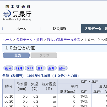
ホーム
防災情報
各種データ・
ホーム
>
各種データ・資料
>
過去の気象データ検索
>
１０分ごとの
１０分ごとの値
角館（秋田県) 1996年4月10日（１０分ごとの値）
風向・風速
降水量
気温
相対湿度
時分
平均
最大
(mm)
(℃)
(％)
風速(m/s)
風向
風速(m/s
00:10
0.5
0.2
///
0
静穏
/
00:20
0.5
0.2
///
0
静穏
/
00:30
0.0
0.3
///
0
静穏
/