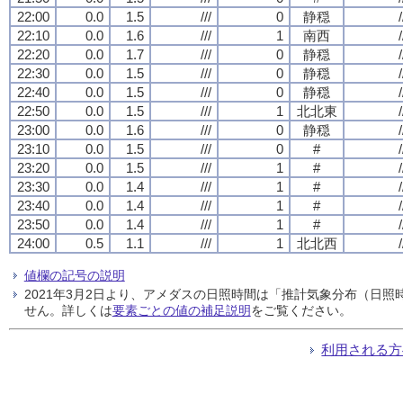
22:00
0.0
1.5
///
0
静穏
/
22:10
0.0
1.6
///
1
南西
/
22:20
0.0
1.7
///
0
静穏
/
22:30
0.0
1.5
///
0
静穏
/
22:40
0.0
1.5
///
0
静穏
/
22:50
0.0
1.5
///
1
北北東
/
23:00
0.0
1.6
///
0
静穏
/
23:10
0.0
1.5
///
0
#
/
23:20
0.0
1.5
///
1
#
/
23:30
0.0
1.4
///
1
#
/
23:40
0.0
1.4
///
1
#
/
23:50
0.0
1.4
///
1
#
/
24:00
0.5
1.1
///
1
北北西
/
値欄の記号の説明
2021年3月2日より、アメダスの日照時間は「推計気象分布（日
せん。詳しくは
要素ごとの値の補足説明
をご覧ください。
利用される方