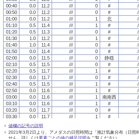
00:40
00:40
00:40
00:40
0.0
0.0
0.0
0.0
11.2
11.2
11.2
11.2
///
///
///
///
0
0
0
0
#
#
#
#
/
/
/
/
00:50
00:50
00:50
00:50
0.0
0.0
0.0
0.0
11.2
11.2
11.2
11.2
///
///
///
///
0
0
0
0
#
#
#
#
/
/
/
/
01:00
01:00
01:00
01:00
0.0
0.0
0.0
0.0
11.2
11.2
11.2
11.2
///
///
///
///
1
1
1
1
北
北
北
北
/
/
/
/
01:10
01:10
01:10
01:10
0.5
0.5
0.5
0.5
11.4
11.4
11.4
11.4
///
///
///
///
1
1
1
1
#
#
#
#
/
/
/
/
01:20
01:20
01:20
01:20
0.5
0.5
0.5
0.5
11.3
11.3
11.3
11.3
///
///
///
///
0
0
0
0
#
#
#
#
/
/
/
/
01:30
01:30
01:30
01:30
1.0
1.0
1.0
1.0
11.2
11.2
11.2
11.2
///
///
///
///
1
1
1
1
#
#
#
#
/
/
/
/
01:40
01:40
01:40
01:40
1.0
1.0
1.0
1.0
11.4
11.4
11.4
11.4
///
///
///
///
0
0
0
0
#
#
#
#
/
/
/
/
01:50
01:50
01:50
01:50
0.0
0.0
0.0
0.0
11.4
11.4
11.4
11.4
///
///
///
///
0
0
0
0
#
#
#
#
/
/
/
/
02:00
02:00
02:00
02:00
0.0
0.0
0.0
0.0
11.5
11.5
11.5
11.5
///
///
///
///
0
0
0
0
静穏
静穏
静穏
静穏
/
/
/
/
02:10
02:10
02:10
02:10
0.5
0.5
0.5
0.5
11.5
11.5
11.5
11.5
///
///
///
///
0
0
0
0
#
#
#
#
/
/
/
/
02:20
02:20
02:20
02:20
0.5
0.5
0.5
0.5
11.7
11.7
11.7
11.7
///
///
///
///
1
1
1
1
#
#
#
#
/
/
/
/
02:30
02:30
02:30
02:30
0.0
0.0
0.0
0.0
11.7
11.7
11.7
11.7
///
///
///
///
0
0
0
0
#
#
#
#
/
/
/
/
02:40
02:40
02:40
02:40
0.5
0.5
0.5
0.5
11.5
11.5
11.5
11.5
///
///
///
///
1
1
1
1
#
#
#
#
/
/
/
/
02:50
02:50
02:50
02:50
0.0
0.0
0.0
0.0
11.6
11.6
11.6
11.6
///
///
///
///
1
1
1
1
#
#
#
#
/
/
/
/
03:00
03:00
03:00
03:00
0.0
0.0
0.0
0.0
11.6
11.6
11.6
11.6
///
///
///
///
1
1
1
1
南南西
南南西
南南西
南南西
/
/
/
/
03:10
03:10
03:10
03:10
0.0
0.0
0.0
0.0
11.6
11.6
11.6
11.6
///
///
///
///
1
1
1
1
#
#
#
#
/
/
/
/
03:20
03:20
03:20
03:20
0.0
0.0
0.0
0.0
11.7
11.7
11.7
11.7
///
///
///
///
0
0
0
0
#
#
#
#
/
/
/
/
03:30
03:30
03:30
03:30
0.0
0.0
0.0
0.0
11.7
11.7
11.7
11.7
///
///
///
///
1
1
1
1
#
#
#
#
/
/
/
/
03:40
03:40
03:40
03:40
0.0
0.0
0.0
0.0
11.6
11.6
11.6
11.6
///
///
///
///
1
1
1
1
#
#
#
#
/
/
/
/
値欄の記号の説明
03:50
03:50
03:50
03:50
0.5
0.5
0.5
0.5
11.6
11.6
11.6
11.6
///
///
///
///
1
1
1
1
#
#
#
#
/
/
/
/
2021年3月2日より、アメダスの日照時間は「推計気象分布（日
04:00
04:00
04:00
04:00
0.5
0.5
0.5
0.5
11.6
11.6
11.6
11.6
///
///
///
///
0
0
0
0
静穏
静穏
静穏
静穏
/
/
/
/
せん。詳しくは
要素ごとの値の補足説明
をご覧ください。