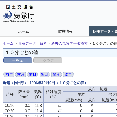
ホーム
防災情報
各種データ・
ホーム
>
各種データ・資料
>
過去の気象データ検索
>
１０分ごとの
１０分ごとの値
角館（秋田県) 1996年10月9日（１０分ごとの値）
風向・風速
風向・風速
風向・風速
風向・風速
降水量
降水量
降水量
降水量
気温
気温
気温
気温
相対湿度
相対湿度
相対湿度
相対湿度
時分
時分
時分
時分
平均
平均
平均
平均
最大
最大
最大
最大
(mm)
(mm)
(mm)
(mm)
(℃)
(℃)
(℃)
(℃)
(％)
(％)
(％)
(％)
風速(m/s)
風速(m/s)
風速(m/s)
風速(m/s)
風向
風向
風向
風向
風速(m/s
風速(m/s
風速(m/s
風速(m/s
00:10
00:10
00:10
00:10
0.0
0.0
0.0
0.0
11.3
11.3
11.3
11.3
///
///
///
///
0
0
0
0
#
#
#
#
/
/
/
/
00:20
00:20
00:20
00:20
0.0
0.0
0.0
0.0
11.4
11.4
11.4
11.4
///
///
///
///
0
0
0
0
#
#
#
#
/
/
/
/
00:30
00:30
00:30
00:30
0.0
0.0
0.0
0.0
11.2
11.2
11.2
11.2
///
///
///
///
0
0
0
0
#
#
#
#
/
/
/
/