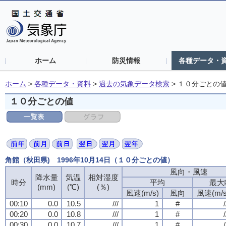
ホーム
防災情報
各種データ・
ホーム
>
各種データ・資料
>
過去の気象データ検索
>
１０分ごとの
１０分ごとの値
角館（秋田県) 1996年10月14日（１０分ごとの値）
風向・風速
降水量
気温
相対湿度
時分
平均
最大
(mm)
(℃)
(％)
風速(m/s)
風向
風速(m/s
00:10
0.0
10.5
///
1
#
/
00:20
0.0
10.8
///
1
#
/
00:30
0.0
10.7
///
1
#
/