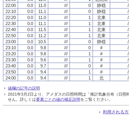
22:00
0.0
11.0
///
0
静穏
/
22:10
0.0
11.1
///
0
静穏
/
22:20
0.0
11.0
///
1
北東
/
22:30
0.0
11.1
///
1
北東
/
22:40
0.0
11.5
///
1
北東
/
22:50
0.0
11.2
///
1
北東
/
23:00
0.0
10.5
///
0
静穏
/
23:10
0.0
9.8
///
0
#
/
23:20
0.0
9.8
///
1
#
/
23:30
0.0
9.6
///
1
#
/
23:40
0.0
9.7
///
0
#
/
23:50
0.0
9.4
///
1
#
/
24:00
0.0
9.4
///
1
北
/
値欄の記号の説明
2021年3月2日より、アメダスの日照時間は「推計気象分布（日
せん。詳しくは
要素ごとの値の補足説明
をご覧ください。
利用される方