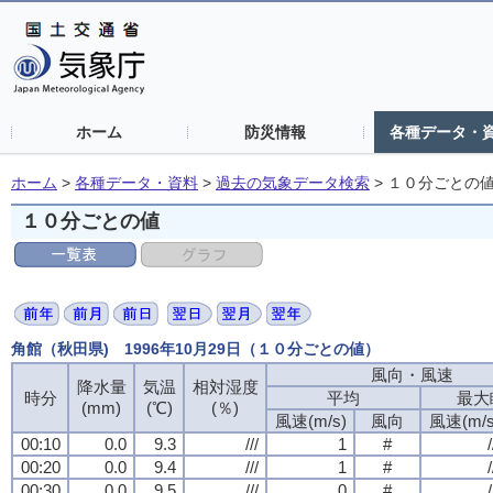
ホーム
防災情報
各種データ・
ホーム
>
各種データ・資料
>
過去の気象データ検索
>
１０分ごとの
１０分ごとの値
角館（秋田県) 1996年10月29日（１０分ごとの値）
風向・風速
降水量
気温
相対湿度
時分
平均
最大
(mm)
(℃)
(％)
風速(m/s)
風向
風速(m/s
00:10
0.0
9.3
///
1
#
/
00:20
0.0
9.4
///
1
#
/
00:30
0.0
9.5
///
0
#
/