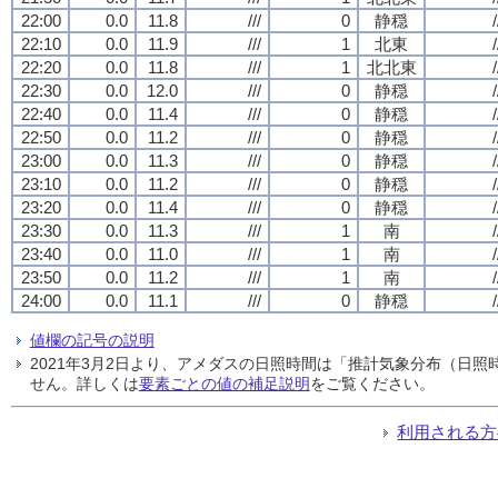
22:00
0.0
11.8
///
0
静穏
/
22:10
0.0
11.9
///
1
北東
/
22:20
0.0
11.8
///
1
北北東
/
22:30
0.0
12.0
///
0
静穏
/
22:40
0.0
11.4
///
0
静穏
/
22:50
0.0
11.2
///
0
静穏
/
23:00
0.0
11.3
///
0
静穏
/
23:10
0.0
11.2
///
0
静穏
/
23:20
0.0
11.4
///
0
静穏
/
23:30
0.0
11.3
///
1
南
/
23:40
0.0
11.0
///
1
南
/
23:50
0.0
11.2
///
1
南
/
24:00
0.0
11.1
///
0
静穏
/
値欄の記号の説明
2021年3月2日より、アメダスの日照時間は「推計気象分布（日
せん。詳しくは
要素ごとの値の補足説明
をご覧ください。
利用される方