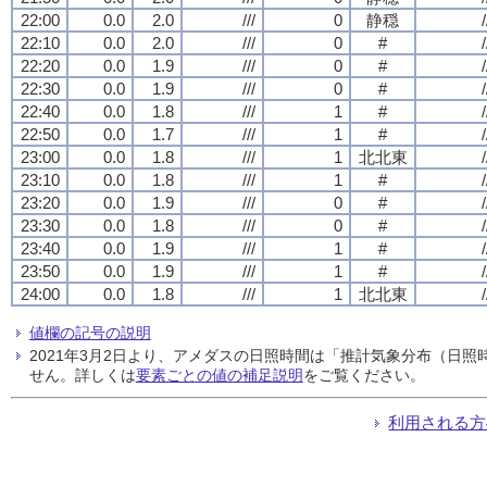
22:00
0.0
2.0
///
0
静穏
/
22:10
0.0
2.0
///
0
#
/
22:20
0.0
1.9
///
0
#
/
22:30
0.0
1.9
///
0
#
/
22:40
0.0
1.8
///
1
#
/
22:50
0.0
1.7
///
1
#
/
23:00
0.0
1.8
///
1
北北東
/
23:10
0.0
1.8
///
1
#
/
23:20
0.0
1.9
///
0
#
/
23:30
0.0
1.8
///
0
#
/
23:40
0.0
1.9
///
1
#
/
23:50
0.0
1.9
///
1
#
/
24:00
0.0
1.8
///
1
北北東
/
値欄の記号の説明
2021年3月2日より、アメダスの日照時間は「推計気象分布（日
せん。詳しくは
要素ごとの値の補足説明
をご覧ください。
利用される方