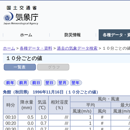
ホーム
防災情報
各種データ・
ホーム
>
各種データ・資料
>
過去の気象データ検索
>
１０分ごとの
１０分ごとの値
角館（秋田県) 1996年11月16日（１０分ごとの値）
風向・風速
降水量
気温
相対湿度
時分
平均
最大
(mm)
(℃)
(％)
風速(m/s)
風向
風速(m/s
00:10
0.5
1.0
///
1
#
/
00:20
0.0
0.7
///
1
#
/
00:30
0.0
0.7
///
1
#
/