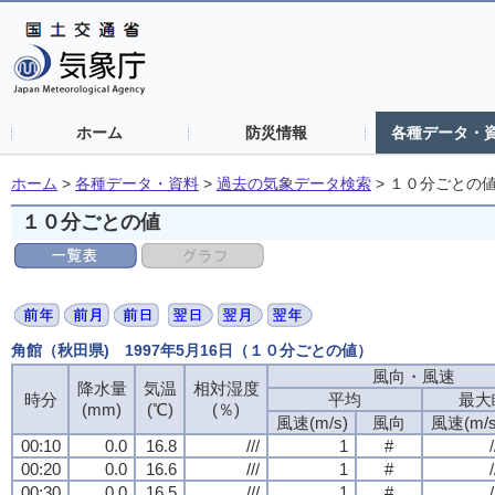
ホーム
防災情報
各種データ・
ホーム
>
各種データ・資料
>
過去の気象データ検索
>
１０分ごとの
１０分ごとの値
角館（秋田県) 1997年5月16日（１０分ごとの値）
風向・風速
風向・風速
風向・風速
風向・風速
降水量
降水量
降水量
降水量
気温
気温
気温
気温
相対湿度
相対湿度
相対湿度
相対湿度
時分
時分
時分
時分
平均
平均
平均
平均
最大
最大
最大
最大
(mm)
(mm)
(mm)
(mm)
(℃)
(℃)
(℃)
(℃)
(％)
(％)
(％)
(％)
風速(m/s)
風速(m/s)
風速(m/s)
風速(m/s)
風向
風向
風向
風向
風速(m/s
風速(m/s
風速(m/s
風速(m/s
00:10
00:10
00:10
00:10
0.0
0.0
0.0
0.0
16.8
16.8
16.8
16.8
///
///
///
///
1
1
1
1
#
#
#
#
/
/
/
/
00:20
00:20
00:20
00:20
0.0
0.0
0.0
0.0
16.6
16.6
16.6
16.6
///
///
///
///
1
1
1
1
#
#
#
#
/
/
/
/
00:30
00:30
00:30
00:30
0.0
0.0
0.0
0.0
16.5
16.5
16.5
16.5
///
///
///
///
1
1
1
1
#
#
#
#
/
/
/
/