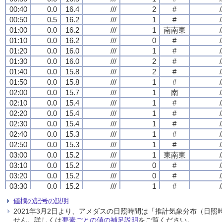
00:40
00:40
00:40
00:40
0.0
0.0
0.0
0.0
16.4
16.4
16.4
16.4
///
///
///
///
2
2
2
2
#
#
#
#
/
/
/
/
00:50
00:50
00:50
00:50
0.5
0.5
0.5
0.5
16.2
16.2
16.2
16.2
///
///
///
///
1
1
1
1
#
#
#
#
/
/
/
/
01:00
01:00
01:00
01:00
0.0
0.0
0.0
0.0
16.2
16.2
16.2
16.2
///
///
///
///
1
1
1
1
南南東
南南東
南南東
南南東
/
/
/
/
01:10
01:10
01:10
01:10
0.0
0.0
0.0
0.0
16.2
16.2
16.2
16.2
///
///
///
///
0
0
0
0
#
#
#
#
/
/
/
/
01:20
01:20
01:20
01:20
0.0
0.0
0.0
0.0
16.0
16.0
16.0
16.0
///
///
///
///
1
1
1
1
#
#
#
#
/
/
/
/
01:30
01:30
01:30
01:30
0.0
0.0
0.0
0.0
16.0
16.0
16.0
16.0
///
///
///
///
2
2
2
2
#
#
#
#
/
/
/
/
01:40
01:40
01:40
01:40
0.0
0.0
0.0
0.0
15.8
15.8
15.8
15.8
///
///
///
///
2
2
2
2
#
#
#
#
/
/
/
/
01:50
01:50
01:50
01:50
0.0
0.0
0.0
0.0
15.8
15.8
15.8
15.8
///
///
///
///
1
1
1
1
#
#
#
#
/
/
/
/
02:00
02:00
02:00
02:00
0.0
0.0
0.0
0.0
15.7
15.7
15.7
15.7
///
///
///
///
1
1
1
1
南
南
南
南
/
/
/
/
02:10
02:10
02:10
02:10
0.0
0.0
0.0
0.0
15.4
15.4
15.4
15.4
///
///
///
///
1
1
1
1
#
#
#
#
/
/
/
/
02:20
02:20
02:20
02:20
0.0
0.0
0.0
0.0
15.4
15.4
15.4
15.4
///
///
///
///
1
1
1
1
#
#
#
#
/
/
/
/
02:30
02:30
02:30
02:30
0.0
0.0
0.0
0.0
15.4
15.4
15.4
15.4
///
///
///
///
1
1
1
1
#
#
#
#
/
/
/
/
02:40
02:40
02:40
02:40
0.0
0.0
0.0
0.0
15.3
15.3
15.3
15.3
///
///
///
///
1
1
1
1
#
#
#
#
/
/
/
/
02:50
02:50
02:50
02:50
0.0
0.0
0.0
0.0
15.3
15.3
15.3
15.3
///
///
///
///
1
1
1
1
#
#
#
#
/
/
/
/
03:00
03:00
03:00
03:00
0.0
0.0
0.0
0.0
15.2
15.2
15.2
15.2
///
///
///
///
1
1
1
1
東南東
東南東
東南東
東南東
/
/
/
/
03:10
03:10
03:10
03:10
0.0
0.0
0.0
0.0
15.2
15.2
15.2
15.2
///
///
///
///
0
0
0
0
#
#
#
#
/
/
/
/
03:20
03:20
03:20
03:20
0.0
0.0
0.0
0.0
15.2
15.2
15.2
15.2
///
///
///
///
0
0
0
0
#
#
#
#
/
/
/
/
03:30
03:30
03:30
03:30
0.0
0.0
0.0
0.0
15.2
15.2
15.2
15.2
///
///
///
///
1
1
1
1
#
#
#
#
/
/
/
/
03:40
03:40
03:40
03:40
0.5
0.5
0.5
0.5
15.2
15.2
15.2
15.2
///
///
///
///
1
1
1
1
#
#
#
#
/
/
/
/
値欄の記号の説明
03:50
03:50
03:50
03:50
0.0
0.0
0.0
0.0
15.1
15.1
15.1
15.1
///
///
///
///
0
0
0
0
#
#
#
#
/
/
/
/
2021年3月2日より、アメダスの日照時間は「推計気象分布（日
04:00
04:00
04:00
04:00
0.0
0.0
0.0
0.0
15.1
15.1
15.1
15.1
///
///
///
///
0
0
0
0
静穏
静穏
静穏
静穏
/
/
/
/
せん。詳しくは
要素ごとの値の補足説明
をご覧ください。